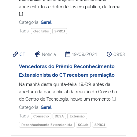
apresentá-los e defendê-los em público, de forma
[…]
Secretaria-Geral
Categoria:
Geral
Tags:
Secretaria de Governo
ctec talks
SPROJ
Gabinete de Segurança Institucional
CT
Notícia
19/09/2024
09:53
Advocacia-Geral da União
Vencedoras do Prêmio Reconhecimento
Extensionista do CT recebem premiação
Banco Central do Brasil
Na manhã desta quinta-feira, 19/09, antes da
abertura da pauta oficial da reunião do Conselho
Planalto
do Centro de Tecnologia, houve um momento […]
Categoria:
Geral
Tags:
Conselho
DESA
Extensão
Reconhecimento Extensionista
SGLab
SPROJ