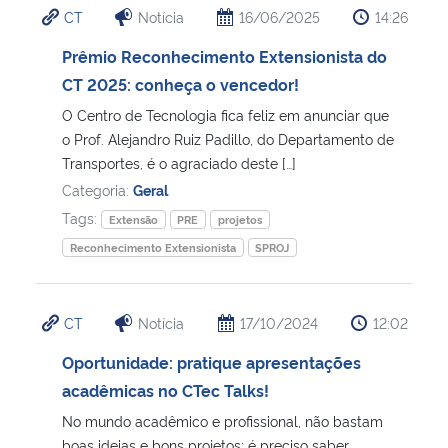
CT
Notícia
16/06/2025
14:26
Ministério da Cidadania
Prêmio Reconhecimento Extensionista do
Ministério da Saúde
CT 2025: conheça o vencedor!
O Centro de Tecnologia fica feliz em anunciar que
Ministério de Minas e Energia
o Prof. Alejandro Ruiz Padillo, do Departamento de
Transportes, é o agraciado deste […]
Ministério da Ciência, Tecnologia, Inovações e Comunicações
Categoria:
Geral
Tags:
Extensão
PRE
projetos
Ministério do Meio Ambiente
Reconhecimento Extensionista
SPROJ
Ministério do Turismo
CT
Notícia
17/10/2024
12:02
Ministério do Desenvolvimento Regional
Oportunidade: pratique apresentações
acadêmicas no CTec Talks!
Controladoria-Geral da União
No mundo acadêmico e profissional, não bastam
Ministério da Mulher, da Família e dos Direitos Humanos
boas ideias e bons projetos: é preciso saber