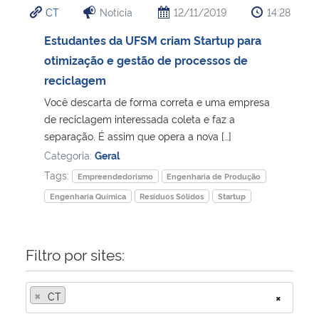
CT
Notícia
12/11/2019
14:28
Ministério da Cidadania
Estudantes da UFSM criam Startup para
Ministério da Saúde
otimização e gestão de processos de
reciclagem
Ministério de Minas e Energia
Você descarta de forma correta e uma empresa
de reciclagem interessada coleta e faz a
Ministério da Ciência, Tecnologia, Inovações e Comunicações
separação. É assim que opera a nova […]
Categoria:
Geral
Ministério do Meio Ambiente
Tags:
Empreendedorismo
Engenharia de Produção
Engenharia Química
Resíduos Sólidos
Startup
Ministério do Turismo
Ministério do Desenvolvimento Regional
Filtro por sites:
Controladoria-Geral da União
×
CT
×
Ministério da Mulher, da Família e dos Direitos Humanos