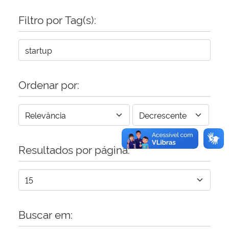
Filtro por Tag(s):
Secretaria-Geral
Secretaria de Governo
Gabinete de Segurança Institucional
Ordenar por:
Advocacia-Geral da União
Banco Central do Brasil
Resultados por página:
Planalto
Buscar em: