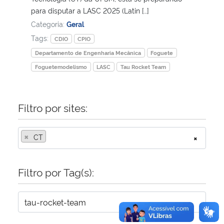
para disputar a LASC 2025 (Latin […]
Secretaria-Geral
Categoria:
Geral
Tags:
CDIO
CPIO
Secretaria de Governo
Departamento de Engenharia Mecânica
Foguete
Foguetemodelismo
LASC
Tau Rocket Team
Gabinete de Segurança Institucional
Advocacia-Geral da União
Filtro por sites:
Banco Central do Brasil
×
CT
×
Planalto
Filtro por Tag(s):