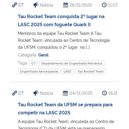
CT
Notícia
28/11/2025
11:07
Ministério da Cidadania
Tau Rocket Team conquista 2º lugar na
Ministério da Saúde
LASC 2025 com foguete Quark II
Membros da equipe Tau Rocket Team A Tau
Ministério de Minas e Energia
Rocket Team, vinculada ao Centro de Tecnologia
da UFSM, conquistou o 2º lugar na […]
Ministério da Ciência, Tecnologia, Inovações e Comunicações
Categoria:
Geral
Tags:
CT
Departamento de Engenharia Mecânica
Ministério do Meio Ambiente
Engenharia Aeroespacial
LASC
Tau Rocket Team
Ministério do Turismo
CT
Notícia
04/11/2025
16:21
Ministério do Desenvolvimento Regional
Tau Rocket Team da UFSM se prepara para
competir na LASC 2025
Controladoria-Geral da União
A equipe Tau Rocket Team, vinculada ao Centro de
Ministério da Mulher, da Família e dos Direitos Humanos
Tecnologia (CT) da UFSM, está se preparando