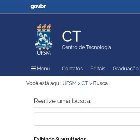
Casa Civil
Ministério da Justiça e
Segurança Pública
CT
Ministério da Agricultura,
Ministério da Educação
Centro de Tecnologia
Pecuária e Abastecimento
Menu Principal do Sítio
Menu
Contatos
Editais
Graduação
Ministério do Meio Ambiente
Ministério do Turismo
Você está aqui:
UFSM
>
CT
>
Busca
Início do conteúdo
Realize uma busca:
Secretaria de Governo
Gabinete de Segurança
Institucional
Exibindo 9 resultados