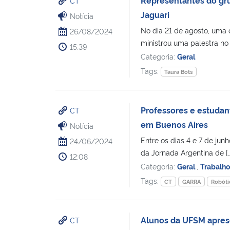
CT
Jaguari
Notícia
No dia 21 de agosto, uma 
26/08/2024
ministrou uma palestra no 7
15:39
Categoria:
Geral
Tags:
Taura Bots
Professores e estudan
CT
em Buenos Aires
Notícia
Entre os dias 4 e 7 de ju
24/06/2024
da Jornada Argentina de […
12:08
Categoria:
Geral
,
Trabalh
Tags:
CT
GARRA
Robóti
Alunos da UFSM aprese
CT