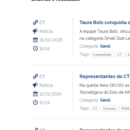
Taura Bots conquista o
CT
Notícia
A equipe Taura Bots, vinc
na categoria Small Size Le
31/10/2025
Categoria:
Geral
16:04
Tags:
Competição
CT
E
Representantes do CT
CT
Notícia
Na quinta-feira (30/10) 
Tecnológica do Eixo de In
12/11/2024
Categoria:
Geral
15:03
Tags:
CT
Formula
IFFAR
Representantes do gru