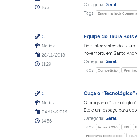
Categoria:
Geral
16:31
Tags:
Engenharia da Comput
Equipe do Taura Bots
CT
Notícia
Dois integrantes do Taura
novembro, em Santo André 
28/11/2018
Categoria:
Geral
11:29
Tags:
Competição
Premia
Ouça o “Tecnológico”
CT
Notícia
O programa “Tecnológico” v
Ele é um espaço para deba
04/05/2016
Categoria:
Geral
14:56
Tags:
Astros 2020
EIV
E
Programa Tecnológico
Taur