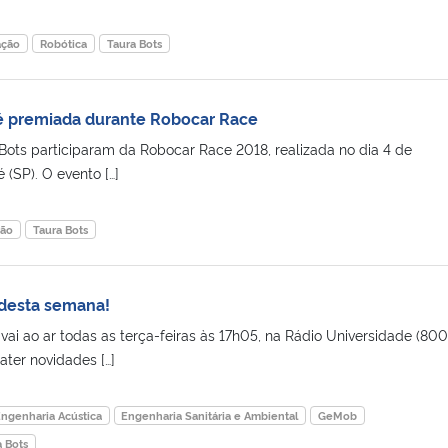
ação
Robótica
Taura Bots
 é premiada durante Robocar Race
 Bots participaram da Robocar Race 2018, realizada no dia 4 de
(SP). O evento […]
ção
Taura Bots
 desta semana!
ai ao ar todas as terça-feiras às 17h05, na Rádio Universidade (80
ter novidades […]
ngenharia Acústica
Engenharia Sanitária e Ambiental
GeMob
a Bots