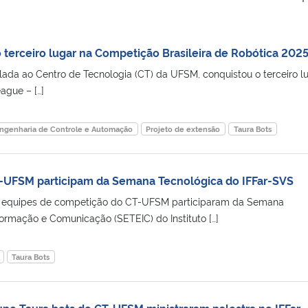
 terceiro lugar na Competição Brasileira de Robótica 202
ulada ao Centro de Tecnologia (CT) da UFSM, conquistou o terceiro l
ague – […]
ngenharia de Controle e Automação
Projeto de extensão
Taura Bots
-UFSM participam da Semana Tecnológica do IFFar-SVS
as equipes de competição do CT-UFSM participaram da Semana
formação e Comunicação (SETEIC) do Instituto […]
Taura Bots
po Taura bots do CT-UFSM ministraram palestra no IFFar-