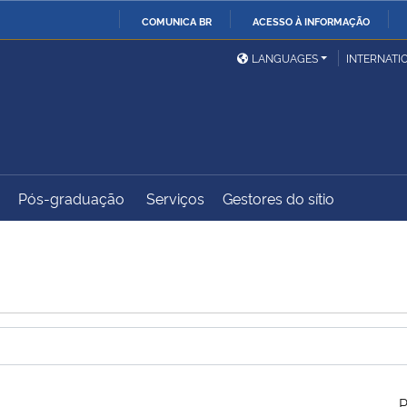
COMUNICA BR
ACESSO À INFORMAÇÃO
Ministério da Defesa
Ministério das Relações
Mini
IR
LANGUAGES
INTERNATI
Exteriores
PARA
O
Ministério da Cidadania
Ministério da Saúde
Mini
CONTEÚDO
Pós-graduação
Serviços
Gestores do sítio
Ministério do
Controladoria-Geral da
Mini
Desenvolvimento Regional
União
Famí
Hum
Advocacia-Geral da União
Banco Central do Brasil
Plan
P