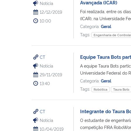
Avançada (ICAR)
Notícia
Foi realizada, entre os di
12/12/2019
(ICAR), na Universidade Fe
10:00
Categoria:
Geral
Tags:
Engenharia de Control
Equipe Taura Bots par
CT
Notícia
A equipe Taura Bots parti
Universidade Federal do Ri
29/11/2019
Categoria:
Geral
13:40
Tags:
Robótica
Taura Bots
Integrante do Taura B
CT
Notícia
O estudante de engenharia
competição FIRA RoboWorld
10/04/2019