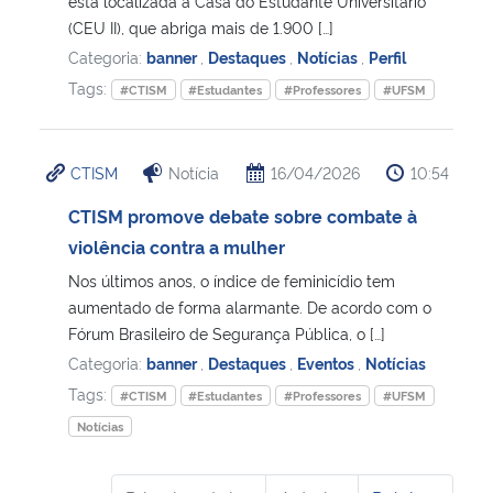
está localizada a Casa do Estudante Universitário
(CEU II), que abriga mais de 1.900 […]
Categoria:
banner
,
Destaques
,
Notícias
,
Perfil
Tags:
#CTISM
#Estudantes
#Professores
#UFSM
CTISM
Notícia
16/04/2026
10:54
CTISM promove debate sobre combate à
violência contra a mulher
Nos últimos anos, o índice de feminicídio tem
aumentado de forma alarmante. De acordo com o
Fórum Brasileiro de Segurança Pública, o […]
Categoria:
banner
,
Destaques
,
Eventos
,
Notícias
Tags:
#CTISM
#Estudantes
#Professores
#UFSM
Notícias