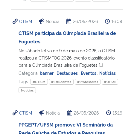
CTISM
Notícia
26/05/2026
16:08
CTISM participa da Olimpíada Brasileira de
Foguetes
No sábado letivo de 9 de maio de 2026, o CTISM
realizou a CTISMFOG 2026, evento classificatório
para a Olimpíada Brasileira de Foguetes […]
Categoria:
banner
,
Destaques
,
Eventos
,
Notícias
Tags:
#CTISM
#Estudantes
#Professores
#UFSM
Notícias
CTISM
Notícia
26/05/2026
15:16
PPGEPT/UFSM promove VI Seminário da
Rede Gaúcha de Estudos e Pesquisas