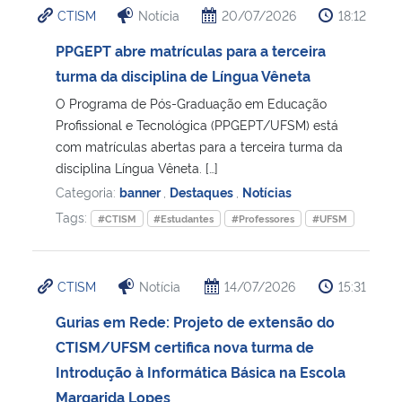
CTISM
Notícia
20/07/2026
18:12
Ministério da Cidadania
PPGEPT abre matrículas para a terceira
Ministério da Saúde
turma da disciplina de Língua Vêneta
O Programa de Pós-Graduação em Educação
Ministério de Minas e Energia
Profissional e Tecnológica (PPGEPT/UFSM) está
com matrículas abertas para a terceira turma da
Ministério da Ciência, Tecnologia, Inovações e Comunicações
disciplina Língua Vêneta. […]
Categoria:
banner
,
Destaques
,
Notícias
Ministério do Meio Ambiente
Tags:
#CTISM
#Estudantes
#Professores
#UFSM
Ministério do Turismo
CTISM
Notícia
14/07/2026
15:31
Ministério do Desenvolvimento Regional
Gurias em Rede: Projeto de extensão do
CTISM/UFSM certifica nova turma de
Controladoria-Geral da União
Introdução à Informática Básica na Escola
Margarida Lopes
Ministério da Mulher, da Família e dos Direitos Humanos