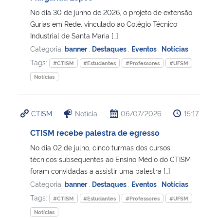
No dia 30 de junho de 2026, o projeto de extensão
Secretaria-Geral
Gurias em Rede, vinculado ao Colégio Técnico
Industrial de Santa Maria […]
Categoria:
banner
,
Destaques
,
Eventos
,
Notícias
Secretaria de Governo
Tags:
#CTISM
#Estudantes
#Professores
#UFSM
Gabinete de Segurança Institucional
Notícias
Advocacia-Geral da União
CTISM
Notícia
06/07/2026
15:17
Banco Central do Brasil
CTISM recebe palestra de egresso
No dia 02 de julho, cinco turmas dos cursos
Planalto
técnicos subsequentes ao Ensino Médio do CTISM
foram convidadas a assistir uma palestra […]
Categoria:
banner
,
Destaques
,
Eventos
,
Notícias
Tags:
#CTISM
#Estudantes
#Professores
#UFSM
Notícias