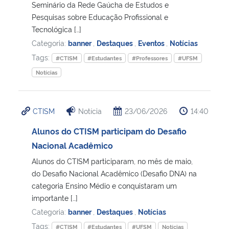
Seminário da Rede Gaúcha de Estudos e
Pesquisas sobre Educação Profissional e
Tecnológica […]
Categoria:
banner
,
Destaques
,
Eventos
,
Notícias
Tags:
#CTISM
#Estudantes
#Professores
#UFSM
Notícias
CTISM
Notícia
23/06/2026
14:40
Alunos do CTISM participam do Desafio
Nacional Acadêmico
Alunos do CTISM participaram, no mês de maio,
do Desafio Nacional Acadêmico (Desafio DNA) na
categoria Ensino Médio e conquistaram um
importante […]
Categoria:
banner
,
Destaques
,
Notícias
Tags:
#CTISM
#Estudantes
#UFSM
Notícias