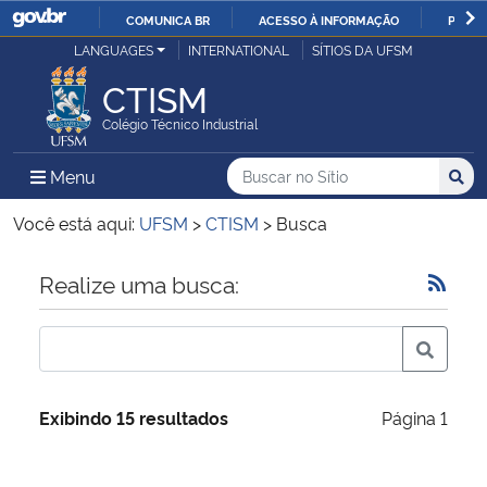
COMUNICA BR
ACESSO À INFORMAÇÃO
PARTI
Casa Civil
LANGUAGES
INTERNATIONAL
SÍTIOS DA UFSM
IR
PARA
CTISM
Ministério da Justiça e Segurança Pública
O
Colégio Técnico Industrial
CONTEÚDO
Ministério da Defesa
Buscar no no Sítio
Busca
Busca:
Menu Principal do Sítio
Menu
Busc
Ministério das Relações Exteriores
Você está aqui:
UFSM
>
CTISM
>
Busca
Ministério da Economia
Início do conteúdo
Realize uma busca:
Ministério da Infraestrutura
Ministério da Agricultura, Pecuária e Abastecimento
Exibindo 15 resultados
Página 1
Ministério da Educação