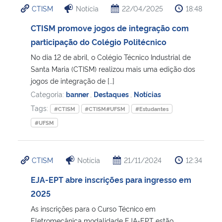
CTISM
Notícia
22/04/2025
18:48
Ministério da Cidadania
CTISM promove jogos de integração com
Ministério da Saúde
participação do Colégio Politécnico
No dia 12 de abril, o Colégio Técnico Industrial de
Ministério de Minas e Energia
Santa Maria (CTISM) realizou mais uma edição dos
jogos de integração de […]
Ministério da Ciência, Tecnologia, Inovações e Comunicações
Categoria:
banner
,
Destaques
,
Notícias
Tags:
#CTISM
#CTISM#UFSM
#Estudantes
Ministério do Meio Ambiente
#UFSM
Ministério do Turismo
CTISM
Notícia
21/11/2024
12:34
Ministério do Desenvolvimento Regional
EJA-EPT abre inscrições para ingresso em
2025
Controladoria-Geral da União
As inscrições para o Curso Técnico em
Ministério da Mulher, da Família e dos Direitos Humanos
Eletromecânica modalidade EJA-EPT estão