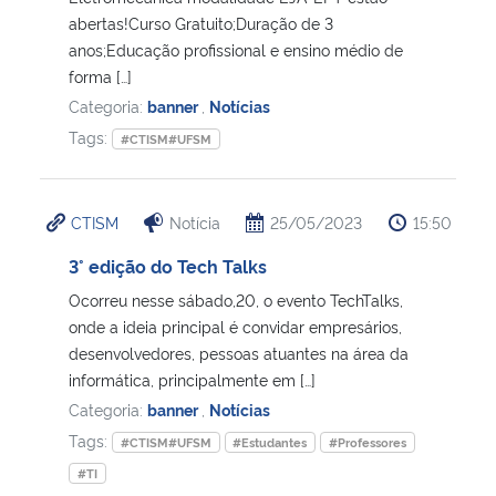
abertas!Curso Gratuito;Duração de 3
anos;Educação profissional e ensino médio de
Secretaria-Geral
forma […]
Categoria:
banner
,
Notícias
Secretaria de Governo
Tags:
#CTISM#UFSM
Gabinete de Segurança Institucional
CTISM
Notícia
25/05/2023
15:50
Advocacia-Geral da União
3° edição do Tech Talks
Banco Central do Brasil
Ocorreu nesse sábado,20, o evento TechTalks,
onde a ideia principal é convidar empresários,
Planalto
desenvolvedores, pessoas atuantes na área da
informática, principalmente em […]
Categoria:
banner
,
Notícias
Tags:
#CTISM#UFSM
#Estudantes
#Professores
#TI