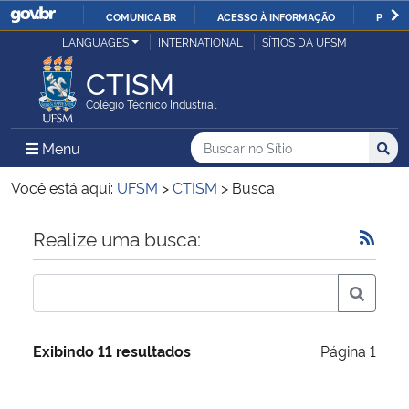
COMUNICA BR
ACESSO À INFORMAÇÃO
PARTI
Casa Civil
LANGUAGES
INTERNATIONAL
SÍTIOS DA UFSM
IR
PARA
CTISM
Ministério da Justiça e Segurança Pública
O
Colégio Técnico Industrial
CONTEÚDO
Ministério da Defesa
Buscar no no Sítio
Busca
Busca:
Menu Principal do Sítio
Menu
Busc
Ministério das Relações Exteriores
Você está aqui:
UFSM
>
CTISM
>
Busca
Ministério da Economia
Início do conteúdo
Realize uma busca:
Ministério da Infraestrutura
Ministério da Agricultura, Pecuária e Abastecimento
Exibindo 11 resultados
Página 1
Ministério da Educação