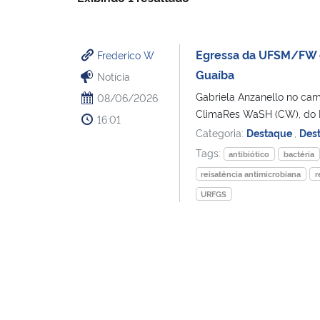
Egressa da UFSM/FW é
Frederico W
Guaíba
Notícia
Gabriela Anzanello no ca
08/06/2026
ClimaRes WaSH (CW), do In
16:01
Categoria:
Destaque
,
Des
Tags:
antibiótico
bactéria
reisatência antimicrobiana
r
URFGS