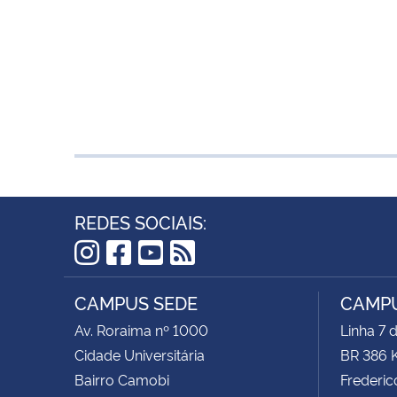
REDES SOCIAIS:
Instagram
Facebook
YouTube
RSS
CAMPUS SEDE
CAMPU
Av. Roraima nº 1000
Linha 7 
Cidade Universitária
BR 386 
Bairro Camobi
Frederic