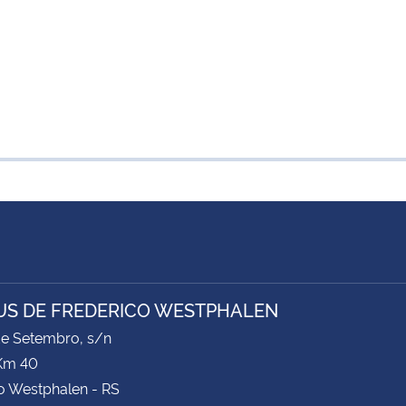
S DE FREDERICO WESTPHALEN
de Setembro, s/n
Km 40
o Westphalen - RS