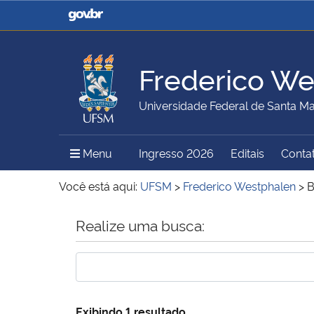
Casa Civil
Ministério da Justiça e
Segurança Pública
Frederico We
Ministério da Agricultura,
Ministério da Educação
Universidade Federal de Santa Ma
Pecuária e Abastecimento
Menu Principal do Sítio
Menu
Ingresso 2026
Editais
Conta
Ministério do Meio Ambiente
Ministério do Turismo
Você está aqui:
UFSM
>
Frederico Westphalen
>
B
Início do conteúdo
Realize uma busca:
Secretaria de Governo
Gabinete de Segurança
Institucional
Exibindo 1 resultado