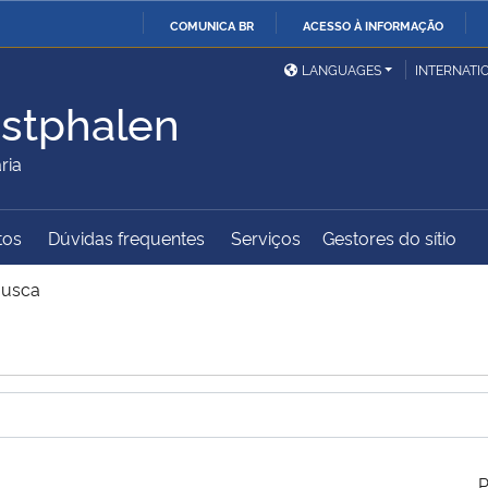
COMUNICA BR
ACESSO À INFORMAÇÃO
Ministério da Defesa
Ministério das Relações
Mini
IR
LANGUAGES
INTERNATI
Exteriores
PARA
stphalen
O
Ministério da Cidadania
Ministério da Saúde
Mini
CONTEÚDO
ria
tos
Dúvidas frequentes
Serviços
Gestores do sítio
Ministério do
Controladoria-Geral da
Mini
Desenvolvimento Regional
União
Famí
usca
Hum
Advocacia-Geral da União
Banco Central do Brasil
Plan
P