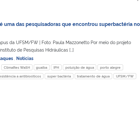
 uma das pesquisadoras que encontrou superbactéria no
mpus da UFSM/FW | Foto: Paula Mazzonetto Por meio do projeto
stituto de Pesquisas Hidráulicas […]
taques
,
Notícias
ClimaRes WaSH
guaíba
IPH
poluição de água
porto alegre
esistência a antibioóticos
super bactéria
tratamento de água
UFSM/FW