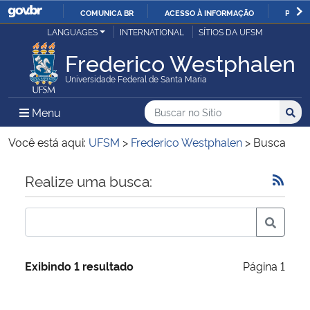
COMUNICA BR
ACESSO À INFORMAÇÃO
PARTI
Casa Civil
LANGUAGES
INTERNATIONAL
SÍTIOS DA UFSM
IR
PARA
Frederico Westphalen
Ministério da Justiça e Segurança Pública
O
Universidade Federal de Santa Maria
CONTEÚDO
Ministério da Defesa
Buscar no no Sítio
Busca
Busca:
Menu Principal do Sítio
Menu
Busc
Ministério das Relações Exteriores
Você está aqui:
UFSM
>
Frederico Westphalen
>
Busca
Ministério da Economia
Início do conteúdo
Realize uma busca:
Ministério da Infraestrutura
Ministério da Agricultura, Pecuária e Abastecimento
Exibindo 1 resultado
Página 1
Ministério da Educação