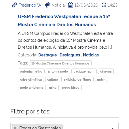
Frederico W
Notícia
12/06/2026
14:23
Ministério da Cidadania
UFSM Frederico Westphalen recebe a 15ª
Ministério da Saúde
Mostra Cinema e Direitos Humanos
A UFSM Campus Frederico Westphalen está entre
Ministério de Minas e Energia
os pontos de exibição da 15ª Mostra Cinema e
Direitos Humanos. A iniciativa é promovida pelo […]
Ministério da Ciência, Tecnologia, Inovações e Comunicações
Categoria:
Destaque
,
Destaques
,
Notícias
Tags:
15 Mostra Cinema e Direitos Humanos
Ministério do Meio Ambiente
antonia melho
antonia melo
cacique raoni
cinema
crise climática
cultura
exibição de filmes
mdch
Ministério do Turismo
meio ambiente
minc
nego bispo
Ministério do Desenvolvimento Regional
Filtro por sites:
Controladoria-Geral da União
×
Ministério da Mulher, da Família e dos Direitos Humanos
Frederico Westphalen
×