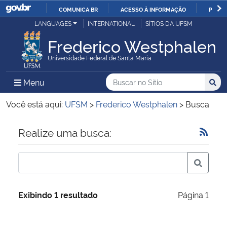
COMUNICA BR
ACESSO À INFORMAÇÃO
PARTI
Casa Civil
LANGUAGES
INTERNATIONAL
SÍTIOS DA UFSM
IR
PARA
Frederico Westphalen
Ministério da Justiça e Segurança Pública
O
Universidade Federal de Santa Maria
CONTEÚDO
Ministério da Defesa
Buscar no no Sítio
Busca
Busca:
Menu Principal do Sítio
Menu
Busc
Ministério das Relações Exteriores
Você está aqui:
UFSM
>
Frederico Westphalen
>
Busca
Ministério da Economia
Início do conteúdo
Realize uma busca:
Ministério da Infraestrutura
Ministério da Agricultura, Pecuária e Abastecimento
Exibindo 1 resultado
Página 1
Ministério da Educação