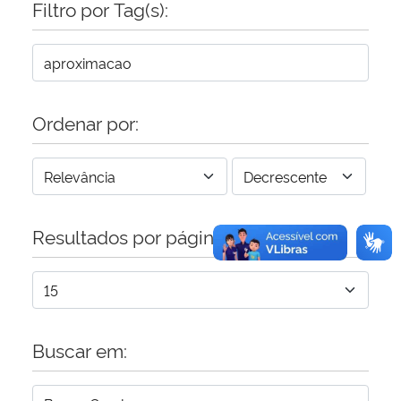
Filtro por Tag(s):
Secretaria-Geral
Secretaria de Governo
Ordenar por:
Gabinete de Segurança Institucional
Advocacia-Geral da União
Resultados por página:
Banco Central do Brasil
Planalto
Buscar em: