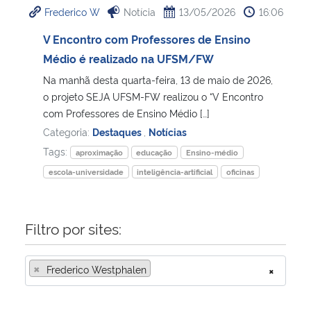
Frederico W
Notícia
13/05/2026
16:06
Ministério da Cidadania
V Encontro com Professores de Ensino
Ministério da Saúde
Médio é realizado na UFSM/FW
Na manhã desta quarta-feira, 13 de maio de 2026,
Ministério de Minas e Energia
o projeto SEJA UFSM-FW realizou o “V Encontro
com Professores de Ensino Médio […]
Ministério da Ciência, Tecnologia, Inovações e Comunicações
Categoria:
Destaques
,
Notícias
Tags:
aproximação
educação
Ensino-médio
Ministério do Meio Ambiente
escola-universidade
inteligência-artificial
oficinas
Ministério do Turismo
Filtro por sites:
Ministério do Desenvolvimento Regional
×
Frederico Westphalen
×
Controladoria-Geral da União
Ministério da Mulher, da Família e dos Direitos Humanos