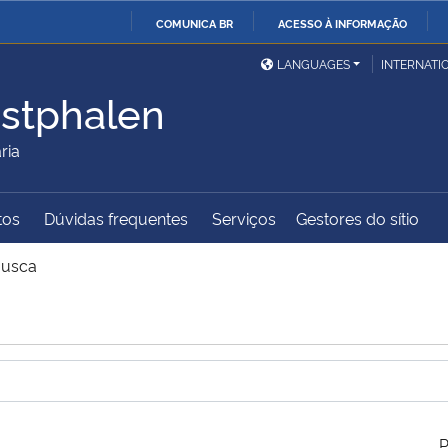
COMUNICA BR
ACESSO À INFORMAÇÃO
Ministério da Defesa
Ministério das Relações
Mini
IR
LANGUAGES
INTERNATI
Exteriores
PARA
stphalen
O
Ministério da Cidadania
Ministério da Saúde
Mini
CONTEÚDO
ria
tos
Dúvidas frequentes
Serviços
Gestores do sítio
Ministério do
Controladoria-Geral da
Mini
Desenvolvimento Regional
União
Famí
usca
Hum
Advocacia-Geral da União
Banco Central do Brasil
Plan
P