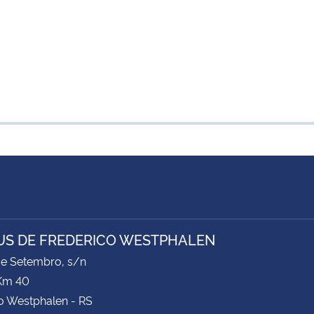
S DE FREDERICO WESTPHALEN
de Setembro, s/n
Km 40
o Westphalen - RS