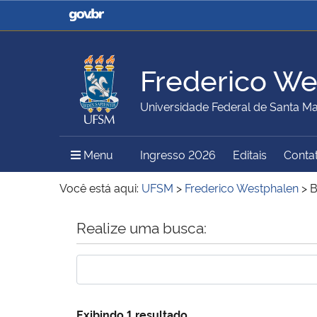
Casa Civil
Ministério da Justiça e
Segurança Pública
Frederico We
Ministério da Agricultura,
Ministério da Educação
Universidade Federal de Santa Ma
Pecuária e Abastecimento
Menu Principal do Sítio
Menu
Ingresso 2026
Editais
Conta
Ministério do Meio Ambiente
Ministério do Turismo
Você está aqui:
UFSM
>
Frederico Westphalen
>
B
Início do conteúdo
Realize uma busca:
Secretaria de Governo
Gabinete de Segurança
Institucional
Exibindo 1 resultado