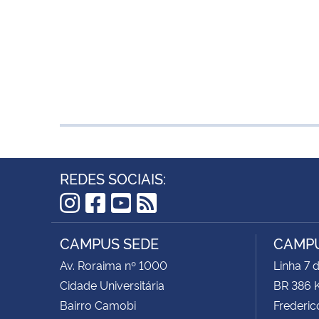
REDES SOCIAIS:
Instagram
Facebook
YouTube
RSS
CAMPUS SEDE
CAMPU
Av. Roraima nº 1000
Linha 7 
Cidade Universitária
BR 386 
Bairro Camobi
Frederic