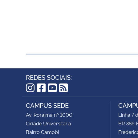
REDES SOCIAIS:
Instagram
Facebook
YouTube
RSS
CAMPUS SEDE
CAMPU
Av. Roraima nº 1000
Linha 7 
Cidade Universitária
BR 386 
Bairro Camobi
Frederic