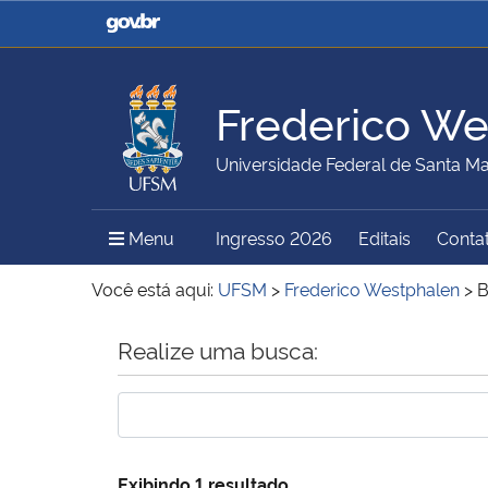
Casa Civil
Ministério da Justiça e
Segurança Pública
Frederico We
Ministério da Agricultura,
Ministério da Educação
Universidade Federal de Santa Ma
Pecuária e Abastecimento
Menu Principal do Sítio
Menu
Ingresso 2026
Editais
Conta
Ministério do Meio Ambiente
Ministério do Turismo
Você está aqui:
UFSM
>
Frederico Westphalen
>
B
Início do conteúdo
Realize uma busca:
Secretaria de Governo
Gabinete de Segurança
Institucional
Exibindo 1 resultado