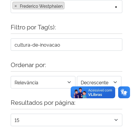
×
Frederico Westphalen
×
Secretaria-Geral
Filtro por Tag(s):
Secretaria de Governo
Gabinete de Segurança Institucional
Advocacia-Geral da União
Ordenar por:
Banco Central do Brasil
Planalto
Resultados por página: