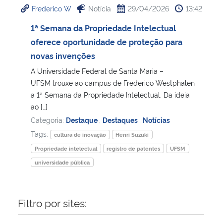
Frederico W
Notícia
29/04/2026
13:42
Ministério da Cidadania
1ª Semana da Propriedade Intelectual
Ministério da Saúde
oferece oportunidade de proteção para
novas invenções
Ministério de Minas e Energia
A Universidade Federal de Santa Maria –
UFSM trouxe ao campus de Frederico Westphalen
Ministério da Ciência, Tecnologia, Inovações e Comunicações
a 1ª Semana da Propriedade Intelectual. Da ideia
ao […]
Ministério do Meio Ambiente
Categoria:
Destaque
,
Destaques
,
Notícias
Tags:
cultura de inovação
Henri Suzuki
Ministério do Turismo
Propriedade intelectual
registro de patentes
UFSM
universidade pública
Ministério do Desenvolvimento Regional
Controladoria-Geral da União
Filtro por sites:
Ministério da Mulher, da Família e dos Direitos Humanos