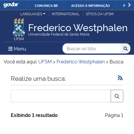
COMUNICA BR
ACESSO À INFORMAÇÃO
PARTI
Casa Civil
LANGUAGES
INTERNATIONAL
SÍTIOS DA UFSM
IR
PARA
Frederico Westphalen
Ministério da Justiça e Segurança Pública
O
Universidade Federal de Santa Maria
CONTEÚDO
Ministério da Defesa
Buscar no no Sítio
Busca
Busca:
Menu Principal do Sítio
Menu
Busc
Ministério das Relações Exteriores
Você está aqui:
UFSM
>
Frederico Westphalen
>
Busca
Ministério da Economia
Início do conteúdo
Realize uma busca:
Ministério da Infraestrutura
Ministério da Agricultura, Pecuária e Abastecimento
Exibindo 1 resultado
Página 1
Ministério da Educação