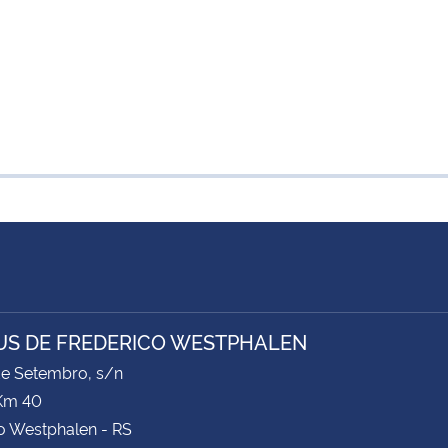
S DE FREDERICO WESTPHALEN
de Setembro, s/n
Km 40
o Westphalen - RS