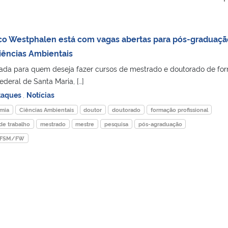
o Westphalen está com vagas abertas para pós-graduaçã
ências Ambientais
a para quem deseja fazer cursos de mestrado e doutorado de fo
ederal de Santa Maria, […]
taques
,
Notícias
mia
Ciências Ambientais
doutor
doutorado
formação profissional
de trabalho
mestrado
mestre
pesquisa
pós-agraduação
FSM/FW