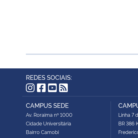
REDES SOCIAIS:
Instagram
Facebook
YouTube
RSS
CAMPUS SEDE
CAMPU
Av. Roraima nº 1000
Linha 7 
Cidade Universitária
BR 386 
Bairro Camobi
Frederic