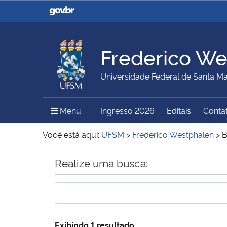
Casa Civil
Ministério da Justiça e
Segurança Pública
Frederico We
Ministério da Agricultura,
Ministério da Educação
Universidade Federal de Santa Ma
Pecuária e Abastecimento
Menu Principal do Sítio
Menu
Ingresso 2026
Editais
Conta
Ministério do Meio Ambiente
Ministério do Turismo
Você está aqui:
UFSM
>
Frederico Westphalen
>
B
Início do conteúdo
Realize uma busca:
Secretaria de Governo
Gabinete de Segurança
Institucional
Exibindo 1 resultado