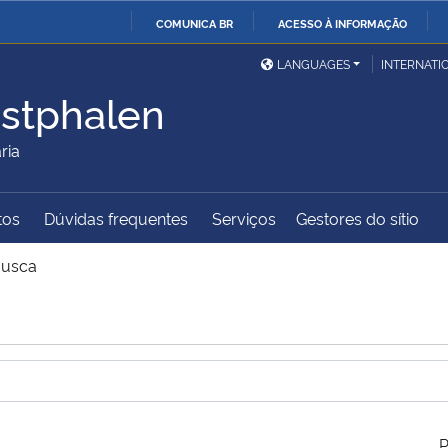
COMUNICA BR
ACESSO À INFORMAÇÃO
Ministério da Defesa
Ministério das Relações
Mini
IR
LANGUAGES
INTERNATI
Exteriores
PARA
stphalen
O
Ministério da Cidadania
Ministério da Saúde
Mini
CONTEÚDO
ria
tos
Dúvidas frequentes
Serviços
Gestores do sítio
Ministério do
Controladoria-Geral da
Mini
Desenvolvimento Regional
União
Famí
usca
Hum
Advocacia-Geral da União
Banco Central do Brasil
Plan
P