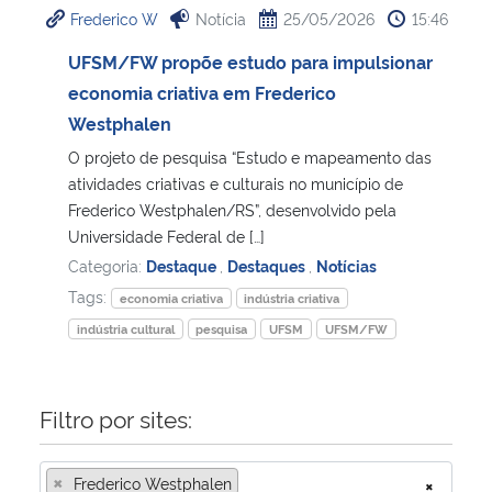
Frederico W
Notícia
25/05/2026
15:46
Ministério da Cidadania
UFSM/FW propõe estudo para impulsionar
Ministério da Saúde
economia criativa em Frederico
Westphalen
Ministério de Minas e Energia
O projeto de pesquisa “Estudo e mapeamento das
atividades criativas e culturais no município de
Ministério da Ciência, Tecnologia, Inovações e Comunicações
Frederico Westphalen/RS”, desenvolvido pela
Universidade Federal de […]
Ministério do Meio Ambiente
Categoria:
Destaque
,
Destaques
,
Notícias
Tags:
economia criativa
indústria criativa
Ministério do Turismo
indústria cultural
pesquisa
UFSM
UFSM/FW
Ministério do Desenvolvimento Regional
Filtro por sites:
Controladoria-Geral da União
×
Frederico Westphalen
×
Ministério da Mulher, da Família e dos Direitos Humanos