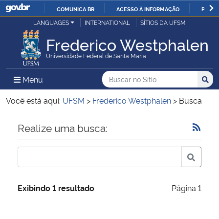
COMUNICA BR
ACESSO À INFORMAÇÃO
PARTI
Casa Civil
LANGUAGES
INTERNATIONAL
SÍTIOS DA UFSM
IR
PARA
Frederico Westphalen
Ministério da Justiça e Segurança Pública
O
Universidade Federal de Santa Maria
CONTEÚDO
Ministério da Defesa
Buscar no no Sítio
Busca
Busca:
Menu Principal do Sítio
Menu
Busc
Ministério das Relações Exteriores
Você está aqui:
UFSM
>
Frederico Westphalen
>
Busca
Ministério da Economia
Início do conteúdo
Realize uma busca:
Ministério da Infraestrutura
Ministério da Agricultura, Pecuária e Abastecimento
Exibindo 1 resultado
Página 1
Ministério da Educação