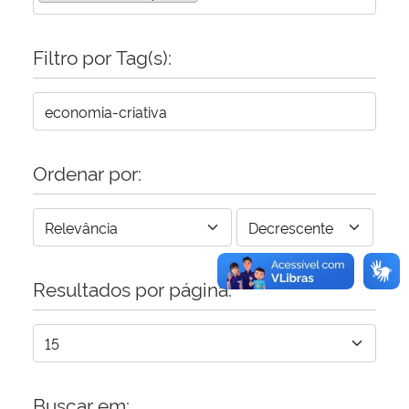
Secretaria-Geral
Filtro por Tag(s):
Secretaria de Governo
Gabinete de Segurança Institucional
Ordenar por:
Advocacia-Geral da União
Banco Central do Brasil
Resultados por página:
Planalto
Buscar em: