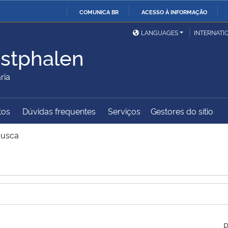
COMUNICA BR
ACESSO À INFORMAÇÃO
Ministério da Defesa
Ministério das Relações
Mini
IR
LANGUAGES
INTERNATI
Exteriores
PARA
stphalen
O
Ministério da Cidadania
Ministério da Saúde
Mini
CONTEÚDO
ria
tos
Dúvidas frequentes
Serviços
Gestores do sítio
Ministério do
Controladoria-Geral da
Mini
Desenvolvimento Regional
União
Famí
usca
Hum
Advocacia-Geral da União
Banco Central do Brasil
Plan
P