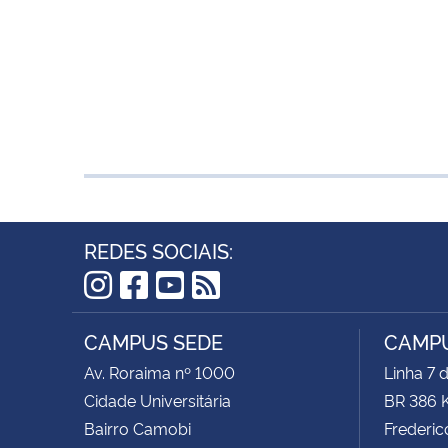
REDES SOCIAIS:
Instagram
Facebook
YouTube
RSS
CAMPUS SEDE
CAMPU
Av. Roraima nº 1000
Linha 7 
Cidade Universitária
BR 386 
Bairro Camobi
Frederic