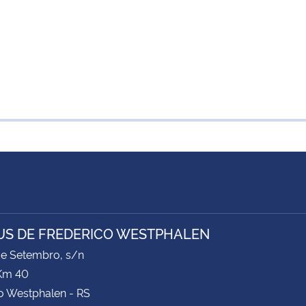
S DE FREDERICO WESTPHALEN
de Setembro, s/n
Km 40
o Westphalen - RS