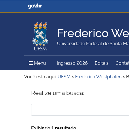
Casa Civil
Ministério da Justiça e
Segurança Pública
Frederico We
Ministério da Agricultura,
Ministério da Educação
Universidade Federal de Santa Ma
Pecuária e Abastecimento
Menu Principal do Sítio
Menu
Ingresso 2026
Editais
Conta
Ministério do Meio Ambiente
Ministério do Turismo
Você está aqui:
UFSM
>
Frederico Westphalen
>
B
Início do conteúdo
Realize uma busca:
Secretaria de Governo
Gabinete de Segurança
Institucional
Exibindo 1 resultado