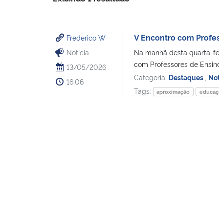
V Encontro com Profe
Frederico W
Notícia
Na manhã desta quarta-fei
com Professores de Ensino
13/05/2026
Categoria:
Destaques
,
Not
16:06
Tags:
aproximação
educaç