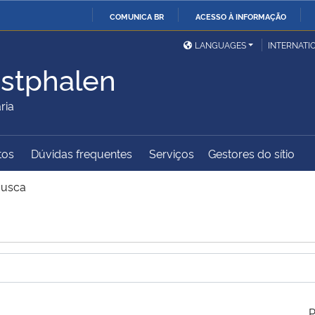
COMUNICA BR
ACESSO À INFORMAÇÃO
Ministério da Defesa
Ministério das Relações
Mini
IR
LANGUAGES
INTERNATI
Exteriores
PARA
stphalen
O
Ministério da Cidadania
Ministério da Saúde
Mini
CONTEÚDO
ria
tos
Dúvidas frequentes
Serviços
Gestores do sítio
Ministério do
Controladoria-Geral da
Mini
Desenvolvimento Regional
União
Famí
usca
Hum
Advocacia-Geral da União
Banco Central do Brasil
Plan
P