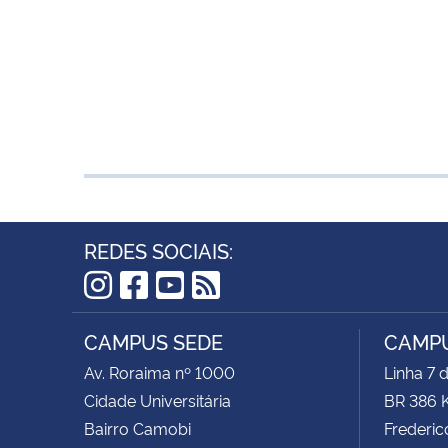
REDES SOCIAIS:
Instagram
Facebook
YouTube
RSS
CAMPUS SEDE
CAMPU
Av. Roraima nº 1000
Linha 7 
Cidade Universitária
BR 386 
Bairro Camobi
Frederic