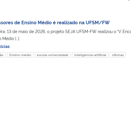
ssores de Ensino Médio é realizado na UFSM/FW
ra, 13 de maio de 2026, o projeto SEJA UFSM-FW realizou o “V Enc
 Médio […]
ícias
ão
Ensino-médio
escola-universidade
inteligência-artificial
oficinas