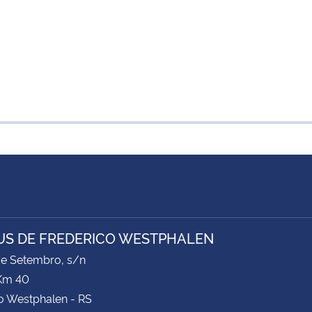
S DE FREDERICO WESTPHALEN
de Setembro, s/n
Km 40
o Westphalen - RS