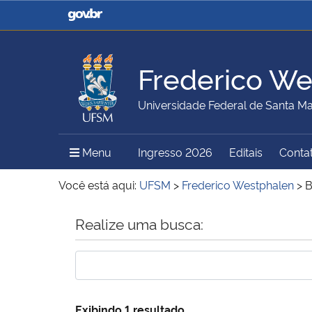
Casa Civil
Ministério da Justiça e
Segurança Pública
Frederico We
Ministério da Agricultura,
Ministério da Educação
Universidade Federal de Santa Ma
Pecuária e Abastecimento
Menu Principal do Sítio
Menu
Ingresso 2026
Editais
Conta
Ministério do Meio Ambiente
Ministério do Turismo
Você está aqui:
UFSM
>
Frederico Westphalen
>
B
Início do conteúdo
Realize uma busca:
Secretaria de Governo
Gabinete de Segurança
Institucional
Exibindo 1 resultado