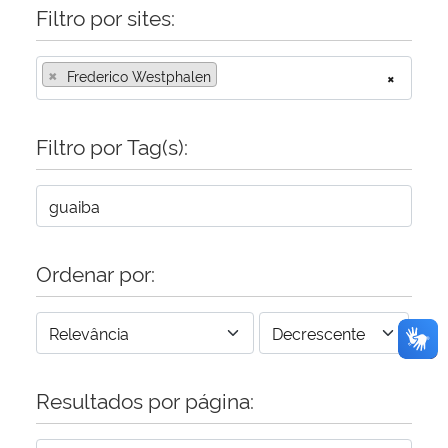
Filtro por sites:
Secretaria-Geral
×
Frederico Westphalen
×
Secretaria de Governo
Filtro por Tag(s):
Gabinete de Segurança Institucional
Advocacia-Geral da União
Banco Central do Brasil
Ordenar por:
Planalto
Resultados por página: