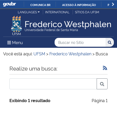
COMUNICA BR
ACESSO À INFORMAÇÃO
PARTI
Casa Civil
LANGUAGES
INTERNATIONAL
SÍTIOS DA UFSM
IR
PARA
Frederico Westphalen
Ministério da Justiça e Segurança Pública
O
Universidade Federal de Santa Maria
CONTEÚDO
Ministério da Defesa
Buscar no no Sítio
Busca
Busca:
Menu Principal do Sítio
Menu
Busc
Ministério das Relações Exteriores
Você está aqui:
UFSM
>
Frederico Westphalen
>
Busca
Ministério da Economia
Início do conteúdo
Realize uma busca:
Ministério da Infraestrutura
Ministério da Agricultura, Pecuária e Abastecimento
Exibindo 1 resultado
Página 1
Ministério da Educação