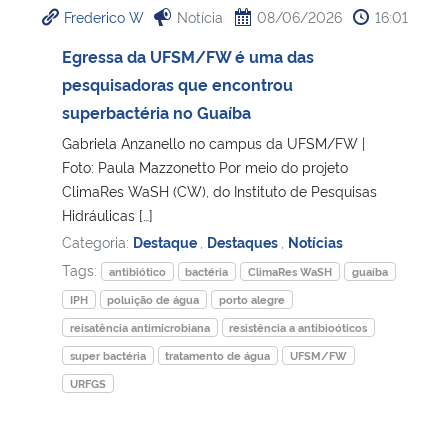
Frederico W
Notícia
08/06/2026
16:01
Ministério da Cidadania
Egressa da UFSM/FW é uma das
Ministério da Saúde
pesquisadoras que encontrou
superbactéria no Guaíba
Ministério de Minas e Energia
Gabriela Anzanello no campus da UFSM/FW |
Foto: Paula Mazzonetto Por meio do projeto
Ministério da Ciência, Tecnologia, Inovações e Comunicações
ClimaRes WaSH (CW), do Instituto de Pesquisas
Hidráulicas […]
Ministério do Meio Ambiente
Categoria:
Destaque
,
Destaques
,
Notícias
Tags:
antibiótico
bactéria
ClimaRes WaSH
guaíba
Ministério do Turismo
IPH
poluição de água
porto alegre
reisatência antimicrobiana
resistência a antibioóticos
Ministério do Desenvolvimento Regional
super bactéria
tratamento de água
UFSM/FW
URFGS
Controladoria-Geral da União
Ministério da Mulher, da Família e dos Direitos Humanos