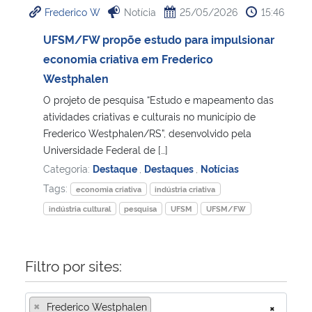
Frederico W
Notícia
25/05/2026
15:46
Ministério da Cidadania
UFSM/FW propõe estudo para impulsionar
Ministério da Saúde
economia criativa em Frederico
Westphalen
Ministério de Minas e Energia
O projeto de pesquisa “Estudo e mapeamento das
atividades criativas e culturais no município de
Ministério da Ciência, Tecnologia, Inovações e Comunicações
Frederico Westphalen/RS”, desenvolvido pela
Universidade Federal de […]
Ministério do Meio Ambiente
Categoria:
Destaque
,
Destaques
,
Notícias
Tags:
economia criativa
indústria criativa
Ministério do Turismo
indústria cultural
pesquisa
UFSM
UFSM/FW
Ministério do Desenvolvimento Regional
Filtro por sites:
Controladoria-Geral da União
×
Frederico Westphalen
×
Ministério da Mulher, da Família e dos Direitos Humanos