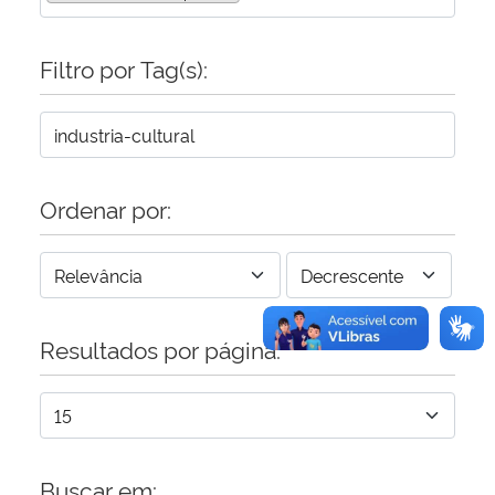
Secretaria-Geral
Filtro por Tag(s):
Secretaria de Governo
Gabinete de Segurança Institucional
Ordenar por:
Advocacia-Geral da União
Banco Central do Brasil
Resultados por página:
Planalto
Buscar em: