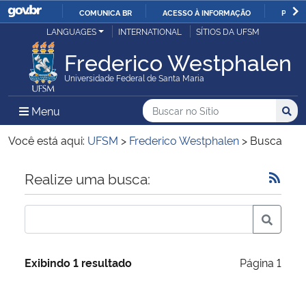
COMUNICA BR
ACESSO À INFORMAÇÃO
PARTI
Casa Civil
LANGUAGES
INTERNATIONAL
SÍTIOS DA UFSM
IR
PARA
Frederico Westphalen
Ministério da Justiça e Segurança Pública
O
Universidade Federal de Santa Maria
CONTEÚDO
Ministério da Defesa
Buscar no no Sítio
Busca
Busca:
Menu Principal do Sítio
Menu
Busc
Ministério das Relações Exteriores
Você está aqui:
UFSM
>
Frederico Westphalen
>
Busca
Ministério da Economia
Início do conteúdo
Realize uma busca:
Ministério da Infraestrutura
Ministério da Agricultura, Pecuária e Abastecimento
Exibindo 1 resultado
Página 1
Ministério da Educação