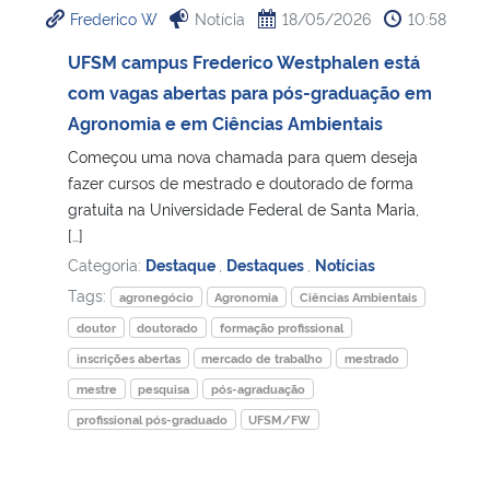
Frederico W
Notícia
18/05/2026
10:58
Ministério da Cidadania
UFSM campus Frederico Westphalen está
Ministério da Saúde
com vagas abertas para pós-graduação em
Agronomia e em Ciências Ambientais
Ministério de Minas e Energia
Começou uma nova chamada para quem deseja
fazer cursos de mestrado e doutorado de forma
Ministério da Ciência, Tecnologia, Inovações e Comunicações
gratuita na Universidade Federal de Santa Maria,
[…]
Ministério do Meio Ambiente
Categoria:
Destaque
,
Destaques
,
Notícias
Tags:
agronegócio
Agronomia
Ciências Ambientais
Ministério do Turismo
doutor
doutorado
formação profissional
inscrições abertas
mercado de trabalho
mestrado
Ministério do Desenvolvimento Regional
mestre
pesquisa
pós-agraduação
profissional pós-graduado
UFSM/FW
Controladoria-Geral da União
Ministério da Mulher, da Família e dos Direitos Humanos