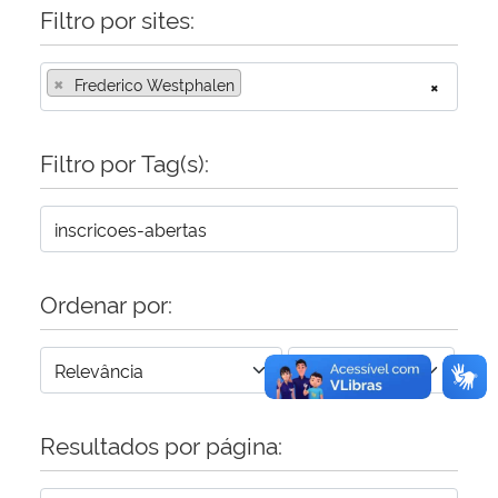
Filtro por sites:
Secretaria-Geral
×
Frederico Westphalen
×
Secretaria de Governo
Filtro por Tag(s):
Gabinete de Segurança Institucional
Advocacia-Geral da União
Banco Central do Brasil
Ordenar por:
Planalto
Resultados por página: