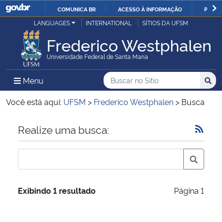
COMUNICA BR
ACESSO À INFORMAÇÃO
PARTI
Casa Civil
LANGUAGES
INTERNATIONAL
SÍTIOS DA UFSM
IR
PARA
Frederico Westphalen
Ministério da Justiça e Segurança Pública
O
Universidade Federal de Santa Maria
CONTEÚDO
Ministério da Defesa
Buscar no no Sítio
Busca
Busca:
Menu Principal do Sítio
Menu
Busc
Ministério das Relações Exteriores
Você está aqui:
UFSM
>
Frederico Westphalen
>
Busca
Ministério da Economia
Início do conteúdo
Realize uma busca:
Ministério da Infraestrutura
Ministério da Agricultura, Pecuária e Abastecimento
Exibindo 1 resultado
Página 1
Ministério da Educação