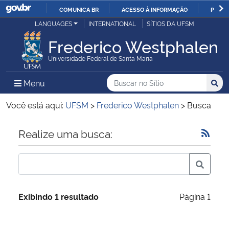
COMUNICA BR
ACESSO À INFORMAÇÃO
PARTI
Casa Civil
LANGUAGES
INTERNATIONAL
SÍTIOS DA UFSM
IR
PARA
Frederico Westphalen
Ministério da Justiça e Segurança Pública
O
Universidade Federal de Santa Maria
CONTEÚDO
Ministério da Defesa
Buscar no no Sítio
Busca
Busca:
Menu Principal do Sítio
Menu
Busc
Ministério das Relações Exteriores
Você está aqui:
UFSM
>
Frederico Westphalen
>
Busca
Ministério da Economia
Início do conteúdo
Realize uma busca:
Ministério da Infraestrutura
Ministério da Agricultura, Pecuária e Abastecimento
Exibindo 1 resultado
Página 1
Ministério da Educação