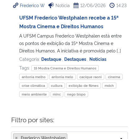
Frederico W
Notícia
12/06/2026
14:23
Ministério da Cidadania
UFSM Frederico Westphalen recebe a 15ª
Ministério da Saúde
Mostra Cinema e Direitos Humanos
A UFSM Campus Frederico Westphalen está entre
Ministério de Minas e Energia
os pontos de exibição da 15ª Mostra Cinema e
Direitos Humanos. A iniciativa é promovida pelo […]
Ministério da Ciência, Tecnologia, Inovações e Comunicações
Categoria:
Destaque
,
Destaques
,
Notícias
Tags:
15 Mostra Cinema e Direitos Humanos
Ministério do Meio Ambiente
antonia melho
antonia melo
cacique raoni
cinema
crise climática
cultura
exibição de filmes
mdch
Ministério do Turismo
meio ambiente
minc
nego bispo
Ministério do Desenvolvimento Regional
Filtro por sites:
Controladoria-Geral da União
×
Ministério da Mulher, da Família e dos Direitos Humanos
Frederico Westphalen
×