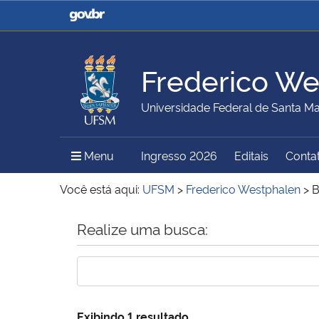
Casa Civil
Ministério da Justiça e
Segurança Pública
Frederico We
Ministério da Agricultura,
Ministério da Educação
Universidade Federal de Santa Ma
Pecuária e Abastecimento
Menu Principal do Sítio
Menu
Ingresso 2026
Editais
Conta
Ministério do Meio Ambiente
Ministério do Turismo
Você está aqui:
UFSM
>
Frederico Westphalen
>
B
Início do conteúdo
Realize uma busca:
Secretaria de Governo
Gabinete de Segurança
Institucional
Exibindo 1 resultado