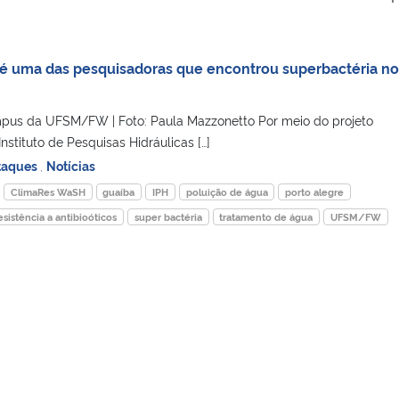
 uma das pesquisadoras que encontrou superbactéria no
mpus da UFSM/FW | Foto: Paula Mazzonetto Por meio do projeto
stituto de Pesquisas Hidráulicas […]
taques
,
Notícias
ClimaRes WaSH
guaíba
IPH
poluição de água
porto alegre
esistência a antibioóticos
super bactéria
tratamento de água
UFSM/FW