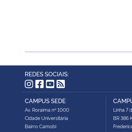
REDES SOCIAIS:
Instagram
Facebook
YouTube
RSS
CAMPUS SEDE
CAMPU
Av. Roraima nº 1000
Linha 7 
Cidade Universitária
BR 386 
Bairro Camobi
Frederic