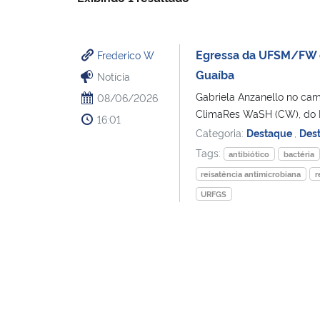
Egressa da UFSM/FW é
Frederico W
Guaíba
Notícia
Gabriela Anzanello no ca
08/06/2026
ClimaRes WaSH (CW), do In
16:01
Categoria:
Destaque
,
Des
Tags:
antibiótico
bactéria
reisatência antimicrobiana
r
URFGS