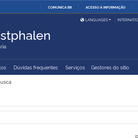
COMUNICA BR
ACESSO À INFORMAÇÃO
Ministério da Defesa
Ministério das Relações
Mini
IR
LANGUAGES
INTERNATI
Exteriores
PARA
stphalen
O
Ministério da Cidadania
Ministério da Saúde
Mini
CONTEÚDO
ria
tos
Dúvidas frequentes
Serviços
Gestores do sítio
Ministério do
Controladoria-Geral da
Mini
Desenvolvimento Regional
União
Famí
usca
Hum
Advocacia-Geral da União
Banco Central do Brasil
Plan
P