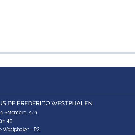
S DE FREDERICO WESTPHALEN
de Setembro, s/n
Km 40
o Westphalen - RS