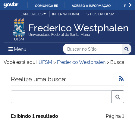
COMUNICA BR
ACESSO À INFORMAÇÃO
PARTI
Casa Civil
LANGUAGES
INTERNATIONAL
SÍTIOS DA UFSM
IR
PARA
Frederico Westphalen
Ministério da Justiça e Segurança Pública
O
Universidade Federal de Santa Maria
CONTEÚDO
Ministério da Defesa
Buscar no no Sítio
Busca
Busca:
Menu Principal do Sítio
Menu
Busc
Ministério das Relações Exteriores
Você está aqui:
UFSM
>
Frederico Westphalen
>
Busca
Ministério da Economia
Início do conteúdo
Realize uma busca:
Ministério da Infraestrutura
Ministério da Agricultura, Pecuária e Abastecimento
Exibindo 1 resultado
Página 1
Ministério da Educação