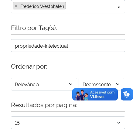
×
Frederico Westphalen
×
Secretaria-Geral
Filtro por Tag(s):
Secretaria de Governo
Gabinete de Segurança Institucional
Advocacia-Geral da União
Ordenar por:
Banco Central do Brasil
Planalto
Resultados por página: