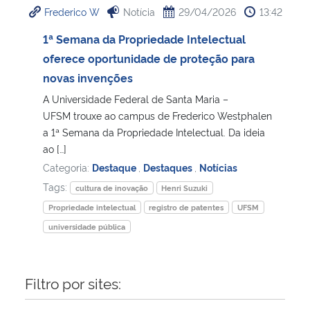
Frederico W
Notícia
29/04/2026
13:42
Ministério da Cidadania
1ª Semana da Propriedade Intelectual
Ministério da Saúde
oferece oportunidade de proteção para
novas invenções
Ministério de Minas e Energia
A Universidade Federal de Santa Maria –
UFSM trouxe ao campus de Frederico Westphalen
Ministério da Ciência, Tecnologia, Inovações e Comunicações
a 1ª Semana da Propriedade Intelectual. Da ideia
ao […]
Ministério do Meio Ambiente
Categoria:
Destaque
,
Destaques
,
Notícias
Tags:
cultura de inovação
Henri Suzuki
Ministério do Turismo
Propriedade intelectual
registro de patentes
UFSM
universidade pública
Ministério do Desenvolvimento Regional
Controladoria-Geral da União
Filtro por sites:
Ministério da Mulher, da Família e dos Direitos Humanos