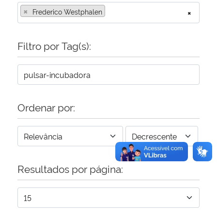
×
Frederico Westphalen
×
Secretaria-Geral
Filtro por Tag(s):
Secretaria de Governo
Gabinete de Segurança Institucional
Advocacia-Geral da União
Ordenar por:
Banco Central do Brasil
Planalto
Resultados por página: