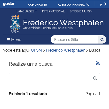
COMUNICA BR
ACESSO À INFORMAÇÃO
PARTI
Casa Civil
LANGUAGES
INTERNATIONAL
SÍTIOS DA UFSM
IR
PARA
Frederico Westphalen
Ministério da Justiça e Segurança Pública
O
Universidade Federal de Santa Maria
CONTEÚDO
Ministério da Defesa
Buscar no no Sítio
Busca
Busca:
Menu Principal do Sítio
Menu
Busc
Ministério das Relações Exteriores
Você está aqui:
UFSM
>
Frederico Westphalen
>
Busca
Ministério da Economia
Início do conteúdo
Realize uma busca:
Ministério da Infraestrutura
Ministério da Agricultura, Pecuária e Abastecimento
Exibindo 1 resultado
Página 1
Ministério da Educação