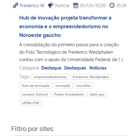
Frederico W
Notícia
10/06/2026
16:28
Ministério da Cidadania
Hub de inovação projeta transformar a
Ministério da Saúde
economia e o empreendedorismo no
Noroeste gaúcho
Ministério de Minas e Energia
A consolidação do primeiro passo para a criação
do Polo Tecnológico de Frederico Westphalen
Ministério da Ciência, Tecnologia, Inovações e Comunicações
contou com o apoio da Universidade Federal de […]
Categoria:
Destaque
,
Destaques
,
Notícias
Ministério do Meio Ambiente
Tags:
empreendedorismo
Frederico Westphalen
Hub de inovação
inovação
InovaTec
Ministério do Turismo
Luciano Schuch
Pulsar Incubadora
start-ups
UFSM/FW
Ministério do Desenvolvimento Regional
Controladoria-Geral da União
Filtro por sites:
Ministério da Mulher, da Família e dos Direitos Humanos