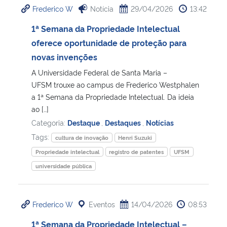
Frederico W
Notícia
29/04/2026
13:42
Ministério da Cidadania
1ª Semana da Propriedade Intelectual
Ministério da Saúde
oferece oportunidade de proteção para
novas invenções
Ministério de Minas e Energia
A Universidade Federal de Santa Maria –
UFSM trouxe ao campus de Frederico Westphalen
Ministério da Ciência, Tecnologia, Inovações e Comunicações
a 1ª Semana da Propriedade Intelectual. Da ideia
ao […]
Ministério do Meio Ambiente
Categoria:
Destaque
,
Destaques
,
Notícias
Tags:
cultura de inovação
Henri Suzuki
Ministério do Turismo
Propriedade intelectual
registro de patentes
UFSM
universidade pública
Ministério do Desenvolvimento Regional
Controladoria-Geral da União
Frederico W
Eventos
14/04/2026
08:53
1ª Semana da Propriedade Intelectual –
Ministério da Mulher, da Família e dos Direitos Humanos