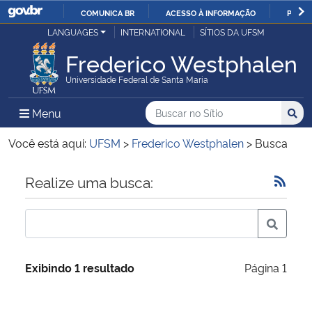
COMUNICA BR
ACESSO À INFORMAÇÃO
PARTI
Casa Civil
LANGUAGES
INTERNATIONAL
SÍTIOS DA UFSM
IR
PARA
Frederico Westphalen
Ministério da Justiça e Segurança Pública
O
Universidade Federal de Santa Maria
CONTEÚDO
Ministério da Defesa
Buscar no no Sítio
Busca
Busca:
Menu Principal do Sítio
Menu
Busc
Ministério das Relações Exteriores
Você está aqui:
UFSM
>
Frederico Westphalen
>
Busca
Ministério da Economia
Início do conteúdo
Realize uma busca:
Ministério da Infraestrutura
Ministério da Agricultura, Pecuária e Abastecimento
Exibindo 1 resultado
Página 1
Ministério da Educação