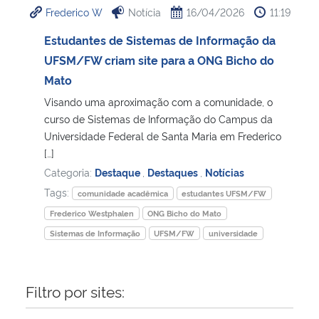
Frederico W
Notícia
16/04/2026
11:19
Ministério da Cidadania
Estudantes de Sistemas de Informação da
Ministério da Saúde
UFSM/FW criam site para a ONG Bicho do
Mato
Ministério de Minas e Energia
Visando uma aproximação com a comunidade, o
curso de Sistemas de Informação do Campus da
Ministério da Ciência, Tecnologia, Inovações e Comunicações
Universidade Federal de Santa Maria em Frederico
[…]
Ministério do Meio Ambiente
Categoria:
Destaque
,
Destaques
,
Notícias
Tags:
comunidade acadêmica
estudantes UFSM/FW
Ministério do Turismo
Frederico Westphalen
ONG Bicho do Mato
Sistemas de Informação
UFSM/FW
universidade
Ministério do Desenvolvimento Regional
Controladoria-Geral da União
Filtro por sites:
Ministério da Mulher, da Família e dos Direitos Humanos