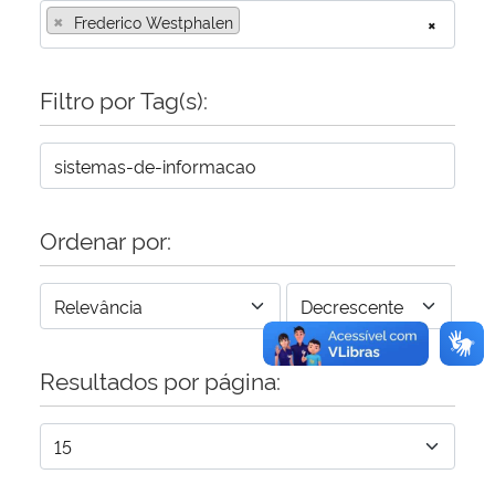
×
Frederico Westphalen
×
Secretaria-Geral
Filtro por Tag(s):
Secretaria de Governo
Gabinete de Segurança Institucional
Advocacia-Geral da União
Ordenar por:
Banco Central do Brasil
Planalto
Resultados por página: