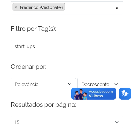
×
Frederico Westphalen
×
Secretaria-Geral
Filtro por Tag(s):
Secretaria de Governo
Gabinete de Segurança Institucional
Advocacia-Geral da União
Ordenar por:
Banco Central do Brasil
Planalto
Resultados por página: