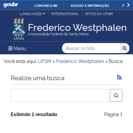
COMUNICA BR
ACESSO À INFORMAÇÃO
PARTI
Casa Civil
LANGUAGES
INTERNATIONAL
SÍTIOS DA UFSM
IR
PARA
Frederico Westphalen
Ministério da Justiça e Segurança Pública
O
Universidade Federal de Santa Maria
CONTEÚDO
Ministério da Defesa
Buscar no no Sítio
Busca
Busca:
Menu Principal do Sítio
Menu
Busc
Ministério das Relações Exteriores
Você está aqui:
UFSM
>
Frederico Westphalen
>
Busca
Ministério da Economia
Início do conteúdo
Realize uma busca:
Ministério da Infraestrutura
Ministério da Agricultura, Pecuária e Abastecimento
Exibindo 1 resultado
Página 1
Ministério da Educação