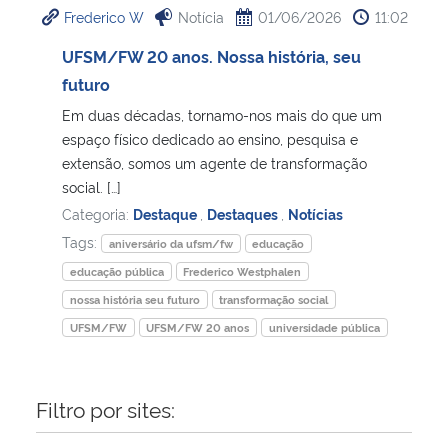
Frederico W
Notícia
01/06/2026
11:02
Ministério da Cidadania
UFSM/FW 20 anos. Nossa história, seu
Ministério da Saúde
futuro
Em duas décadas, tornamo-nos mais do que um
Ministério de Minas e Energia
espaço físico dedicado ao ensino, pesquisa e
extensão, somos um agente de transformação
Ministério da Ciência, Tecnologia, Inovações e Comunicações
social. […]
Categoria:
Destaque
,
Destaques
,
Notícias
Ministério do Meio Ambiente
Tags:
aniversário da ufsm/fw
educação
educação pública
Frederico Westphalen
Ministério do Turismo
nossa história seu futuro
transformação social
UFSM/FW
UFSM/FW 20 anos
universidade pública
Ministério do Desenvolvimento Regional
Controladoria-Geral da União
Filtro por sites:
Ministério da Mulher, da Família e dos Direitos Humanos