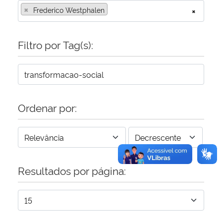
×
Frederico Westphalen
×
Secretaria-Geral
Filtro por Tag(s):
Secretaria de Governo
Gabinete de Segurança Institucional
Advocacia-Geral da União
Ordenar por:
Banco Central do Brasil
Planalto
Resultados por página: