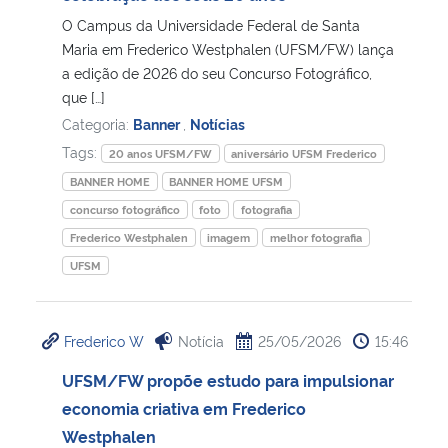
O Campus da Universidade Federal de Santa
Secretaria-Geral
Maria em Frederico Westphalen (UFSM/FW) lança
a edição de 2026 do seu Concurso Fotográfico,
que […]
Secretaria de Governo
Categoria:
Banner
,
Notícias
Tags:
Gabinete de Segurança Institucional
20 anos UFSM/FW
aniversário UFSM Frederico
BANNER HOME
BANNER HOME UFSM
Advocacia-Geral da União
concurso fotográfico
foto
fotografia
Frederico Westphalen
imagem
melhor fotografia
Banco Central do Brasil
UFSM
Planalto
Frederico W
Notícia
25/05/2026
15:46
UFSM/FW propõe estudo para impulsionar
economia criativa em Frederico
Westphalen