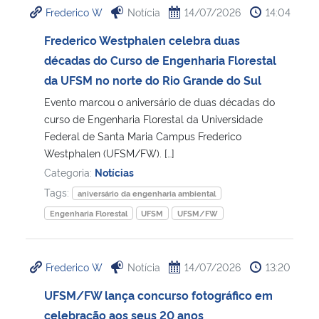
Frederico W
Notícia
14/07/2026
14:04
Ministério da Cidadania
Frederico Westphalen celebra duas
Ministério da Saúde
décadas do Curso de Engenharia Florestal
da UFSM no norte do Rio Grande do Sul
Ministério de Minas e Energia
Evento marcou o aniversário de duas décadas do
curso de Engenharia Florestal da Universidade
Ministério da Ciência, Tecnologia, Inovações e Comunicações
Federal de Santa Maria Campus Frederico
Westphalen (UFSM/FW). […]
Ministério do Meio Ambiente
Categoria:
Notícias
Tags:
aniversário da engenharia ambiental
Ministério do Turismo
Engenharia Florestal
UFSM
UFSM/FW
Ministério do Desenvolvimento Regional
Frederico W
Notícia
14/07/2026
13:20
Controladoria-Geral da União
UFSM/FW lança concurso fotográfico em
celebração aos seus 20 anos
Ministério da Mulher, da Família e dos Direitos Humanos