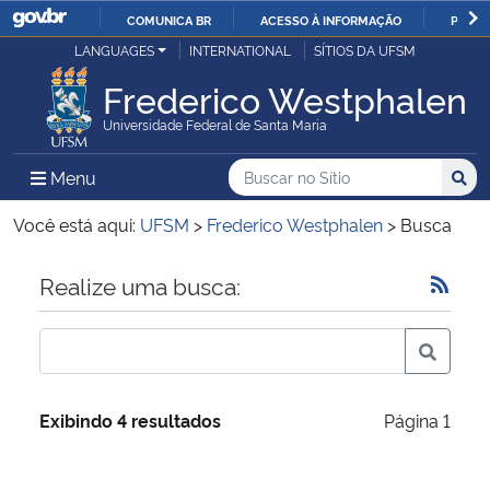
COMUNICA BR
ACESSO À INFORMAÇÃO
PARTI
Casa Civil
LANGUAGES
INTERNATIONAL
SÍTIOS DA UFSM
IR
PARA
Frederico Westphalen
Ministério da Justiça e Segurança Pública
O
Universidade Federal de Santa Maria
CONTEÚDO
Ministério da Defesa
Buscar no no Sítio
Busca
Busca:
Menu Principal do Sítio
Menu
Busc
Ministério das Relações Exteriores
Você está aqui:
UFSM
>
Frederico Westphalen
>
Busca
Ministério da Economia
Início do conteúdo
Realize uma busca:
Ministério da Infraestrutura
Ministério da Agricultura, Pecuária e Abastecimento
Exibindo 4 resultados
Página 1
Ministério da Educação