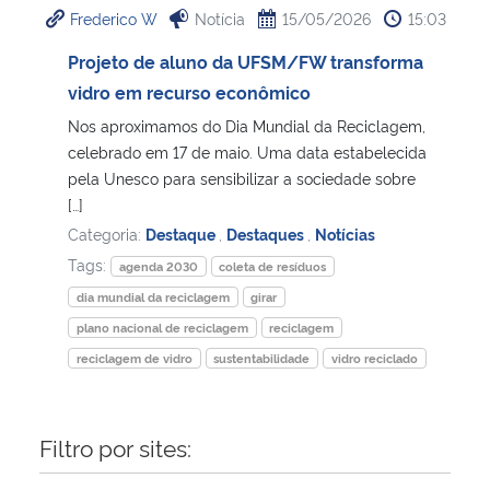
Frederico W
Notícia
15/05/2026
15:03
Ministério da Cidadania
Projeto de aluno da UFSM/FW transforma
Ministério da Saúde
vidro em recurso econômico
Nos aproximamos do Dia Mundial da Reciclagem,
Ministério de Minas e Energia
celebrado em 17 de maio. Uma data estabelecida
pela Unesco para sensibilizar a sociedade sobre
Ministério da Ciência, Tecnologia, Inovações e Comunicações
[…]
Categoria:
Destaque
,
Destaques
,
Notícias
Ministério do Meio Ambiente
Tags:
agenda 2030
coleta de resíduos
dia mundial da reciclagem
girar
Ministério do Turismo
plano nacional de reciclagem
reciclagem
reciclagem de vidro
sustentabilidade
vidro reciclado
Ministério do Desenvolvimento Regional
Controladoria-Geral da União
Filtro por sites:
Ministério da Mulher, da Família e dos Direitos Humanos