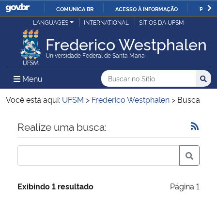
COMUNICA BR
ACESSO À INFORMAÇÃO
PARTI
Casa Civil
LANGUAGES
INTERNATIONAL
SÍTIOS DA UFSM
IR
PARA
Frederico Westphalen
Ministério da Justiça e Segurança Pública
O
Universidade Federal de Santa Maria
CONTEÚDO
Ministério da Defesa
Buscar no no Sítio
Busca
Busca:
Menu Principal do Sítio
Menu
Busc
Ministério das Relações Exteriores
Você está aqui:
UFSM
>
Frederico Westphalen
>
Busca
Ministério da Economia
Início do conteúdo
Realize uma busca:
Ministério da Infraestrutura
Ministério da Agricultura, Pecuária e Abastecimento
Exibindo 1 resultado
Página 1
Ministério da Educação