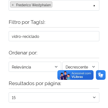
×
Frederico Westphalen
×
Secretaria-Geral
Filtro por Tag(s):
Secretaria de Governo
Gabinete de Segurança Institucional
Advocacia-Geral da União
Ordenar por:
Banco Central do Brasil
Planalto
Resultados por página: