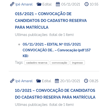
Ipê Amarel
Edital
05/11/2021
10:55
Ministério da Cidadania
015/2021 – CONVOCAÇÃO DE
Ministério da Saúde
CANDIDATOS DO CADASTRO RESERVA
PARA MATRÍCULA
Ministério de Minas e Energia
Ultimas publicações: (total de 1 item)
Ministério da Ciência, Tecnologia, Inovações e Comunicações
05/11/2021 – EDITAL Nº 015/2021
CONVOCAÇÃO DE… – Convocação (pdf 157
Ministério do Meio Ambiente
KB)
Tags:
cadastro reserva
convocação
ingresso
Ministério do Turismo
Ipê Amarel
Edital
20/10/2021
08:25
Ministério do Desenvolvimento Regional
10/2021 – CONVOCAÇÃO DE CANDIDATOS
Controladoria-Geral da União
DO CADASTRO RESERVA PARA MATRÍCULA
Ultimas publicações: (total de 1 item)
Ministério da Mulher, da Família e dos Direitos Humanos