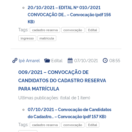
20/10/2021 – EDITAL Nº 010/2021
Secretaria-Geral
CONVOCAÇÃO DE… – Convocação (pdf 156
KB)
Tags:
Secretaria de Governo
cadastro reserva
convocação
Edital
ingresso
matrícula
Gabinete de Segurança Institucional
Ipê Amarel
Edital
07/10/2021
08:55
Advocacia-Geral da União
009/2021 – CONVOCAÇÃO DE
Banco Central do Brasil
CANDIDATOS DO CADASTRO RESERVA
PARA MATRÍCULA
Planalto
Ultimas publicações: (total de 1 item)
07/10/2021 – Convocação de Candidatos
do Cadastro… – Convocação (pdf 157 KB)
Tags:
cadastro reserva
convocação
Edital