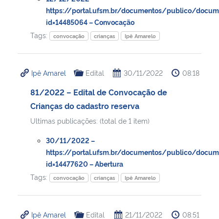
https://portal.ufsm.br/documentos/publico/docum
id=14485064 – Convocação
Secretaria-Geral
Tags:
convocação
crianças
Ipê Amarelo
Secretaria de Governo
Ipê Amarel
Edital
30/11/2022
08:18
Gabinete de Segurança Institucional
81/2022 – Edital de Convocação de
Advocacia-Geral da União
Crianças do cadastro reserva
Ultimas publicações: (total de 1 item)
Banco Central do Brasil
30/11/2022 –
https://portal.ufsm.br/documentos/publico/docum
Planalto
id=14477620 – Abertura
Tags:
convocação
crianças
Ipê Amarelo
Ipê Amarel
Edital
21/11/2022
08:51