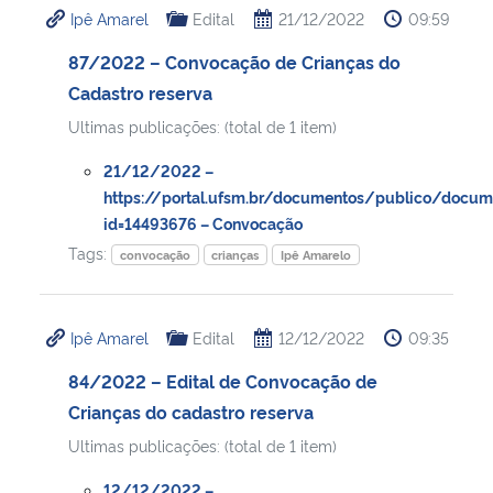
Ipê Amarel
Edital
21/12/2022
09:59
Ministério da Cidadania
87/2022 – Convocação de Crianças do
Ministério da Saúde
Cadastro reserva
Ultimas publicações: (total de 1 item)
Ministério de Minas e Energia
21/12/2022 –
Ministério da Ciência, Tecnologia, Inovações e Comunicações
https://portal.ufsm.br/documentos/publico/docum
id=14493676 – Convocação
Tags:
Ministério do Meio Ambiente
convocação
crianças
Ipê Amarelo
Ministério do Turismo
Ipê Amarel
Edital
12/12/2022
09:35
Ministério do Desenvolvimento Regional
84/2022 – Edital de Convocação de
Crianças do cadastro reserva
Controladoria-Geral da União
Ultimas publicações: (total de 1 item)
Ministério da Mulher, da Família e dos Direitos Humanos
12/12/2022 –