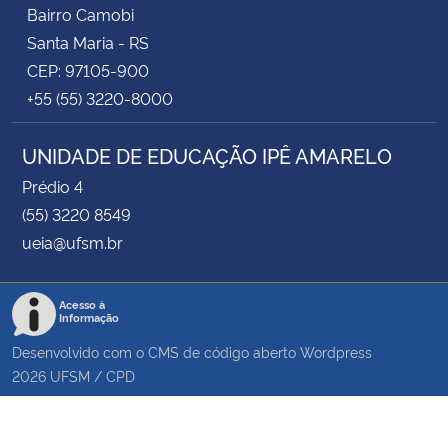
Bairro Camobi
Santa Maria - RS
CEP: 97105-900
+55 (55) 3220-8000
UNIDADE DE EDUCAÇÃO IPÊ AMARELO
Prédio 4
(55) 3220 8549
ueia@ufsm.br
Acesso à
Informação
Desenvolvido com o CMS de código aberto
Wordpress
2026
UFSM
/
CPD