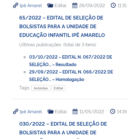
Ipê Amarel
Edital
29/09/2022
11:15
Ministério da Cidadania
65/2022 – EDITAL DE SELEÇÃO DE
Ministério da Saúde
BOLSISTAS PARA A UNIDADE DE
EDUCAÇÃO INFANTIL IPÊ AMARELO
Ministério de Minas e Energia
Ultimas publicações: (total de 3 itens)
Ministério da Ciência, Tecnologia, Inovações e Comunicações
03/10/2022 – EDITAL N. 067/2022 DE
SELEÇÃO… – Resultado
Ministério do Meio Ambiente
29/09/2022 – EDITAL N. 066/2022 DE
SELEÇÃO… – Homologação
Tags:
Ministério do Turismo
bolsistas
Edital
Ministério do Desenvolvimento Regional
Ipê Amarel
Edital
11/05/2022
14:19
Controladoria-Geral da União
030/2022 – EDITAL DE SELEÇÃO DE
BOLSISTAS PARA A UNIDADE DE
Ministério da Mulher, da Família e dos Direitos Humanos