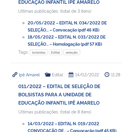
EDUCAÇÃO INFANTIL IPÊ AMARELO
Ultimas publicações: (total de 3 itens)
Secretaria-Geral
20/05/2022 – EDITAL N. 034/2022 DE
Secretaria de Governo
SELEÇÃO… – Convocação (pdf 46 KB)
18/05/2022 – EDITAL N. 033/2022 DE
SELEÇÃO… – Homologação (pdf 57 KB)
Gabinete de Segurança Institucional
Tags:
bolsistas
Edital
seleção
Advocacia-Geral da União
Ipê Amarel
Edital
14/02/2022
11:28
Banco Central do Brasil
011/2022 – EDITAL DE SELEÇÃO DE
Planalto
BOLSISTAS PARA A UNIDADE DE
EDUCAÇÃO INFANTIL IPÊ AMARELO
Ultimas publicações: (total de 8 itens)
14/03/2022 – EDITAL N. 019/2022
CONVOCAÇÃO DE… – Convocação (pdf 45 KB)