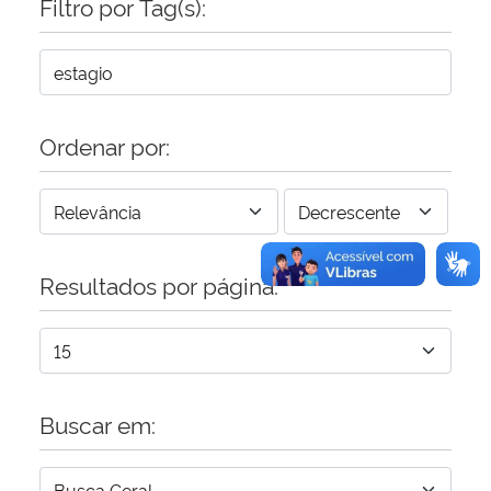
Filtro por Tag(s):
Secretaria-Geral
Secretaria de Governo
Ordenar por:
Gabinete de Segurança Institucional
Advocacia-Geral da União
Resultados por página:
Banco Central do Brasil
Planalto
Buscar em: