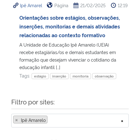
Ipê Amarel
Página
21/02/2025
12:19
Ministério da Cidadania
Orientações sobre estágios, observações,
Ministério da Saúde
inserções, monitorias e demais atividades
relacionadas ao contexto formativo
Ministério de Minas e Energia
A Unidade de Educação Ipê Amarelo (UEIA)
recebe estagiárias/os e demais estudantes em
Ministério da Ciência, Tecnologia, Inovações e Comunicações
formação que desejam vivenciar o cotidiano da
educação infantil […]
Ministério do Meio Ambiente
Tags:
estágio
inserção
monitoria
observação
Ministério do Turismo
Filtro por sites:
Ministério do Desenvolvimento Regional
×
Ipê Amarelo
×
Controladoria-Geral da União
Ministério da Mulher, da Família e dos Direitos Humanos