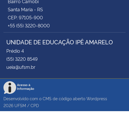
Bairro Camobi
Santa Maria - RS
CEP: 97105-900
+55 (55) 3220-8000
UNIDADE DE EDUCAÇÃO IPÊ AMARELO
Prédio 4
(55) 3220 8549
ueia@ufsm.br
Acesso à
Informação
Desenvolvido com o CMS de código aberto
Wordpress
2026
UFSM
/
CPD