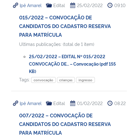
Ipê Amarel
Edital
25/02/2022
09:10
Ministério da Cidadania
015/2022 – CONVOCAÇÃO DE
Ministério da Saúde
CANDIDATOS DO CADASTRO RESERVA
PARA MATRÍCULA
Ministério de Minas e Energia
Ultimas publicações: (total de 1 item)
Ministério da Ciência, Tecnologia, Inovações e Comunicações
25/02/2022 – EDITAL Nº 015/2022
CONVOCAÇÃO DE… – Convocação (pdf 155
Ministério do Meio Ambiente
KB)
Tags:
convocação
crianças
ingresso
Ministério do Turismo
Ipê Amarel
Edital
01/02/2022
08:22
Ministério do Desenvolvimento Regional
007/2022 – CONVOCAÇÃO DE
Controladoria-Geral da União
CANDIDATOS DO CADASTRO RESERVA
PARA MATRÍCULA
Ministério da Mulher, da Família e dos Direitos Humanos