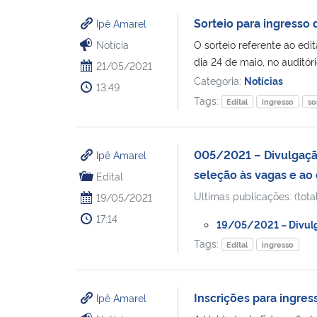
Sorteio para ingresso 
Ipê Amarel
Notícia
O sorteio referente ao ed
dia 24 de maio, no auditóri
21/05/2021
Categoria:
Notícias
13:49
Tags:
Edital
ingresso
so
005/2021 – Divulgação
Ipê Amarel
seleção às vagas e ao 
Edital
Ultimas publicações: (total
19/05/2021
17:14
19/05/2021 – Divulga
Tags:
Edital
ingresso
Inscrições para ingres
Ipê Amarel