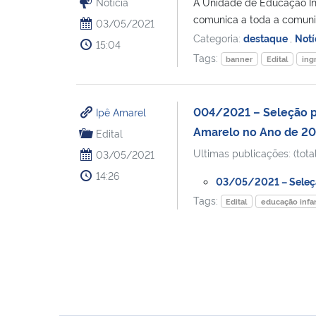
Notícia
A Unidade de Educação Inf
comunica a toda a comuni
03/05/2021
Categoria:
destaque
,
Notí
15:04
Tags:
banner
Edital
ing
004/2021 – Seleção pa
Ipê Amarel
Amarelo no Ano de 2
Edital
Ultimas publicações: (total
03/05/2021
14:26
03/05/2021 – Seleção
Tags:
Edital
educação infan