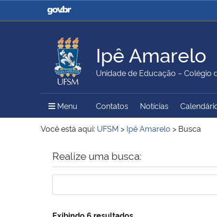
Casa Civil
Ministério da Justiça e
Segurança Pública
Ipê Amarelo
Ministério da Agricultura,
Ministério da Educação
Unidade de Educação – Colégio 
Pecuária e Abastecimento
Menu Principal do Sítio
Menu
Contatos
Notícias
Calendário
Ministério do Meio Ambiente
Ministério do Turismo
Você está aqui:
UFSM
>
Ipê Amarelo
>
Busca
Início do conteúdo
Realize uma busca:
Secretaria de Governo
Gabinete de Segurança
Institucional
Exibindo 6 resultados