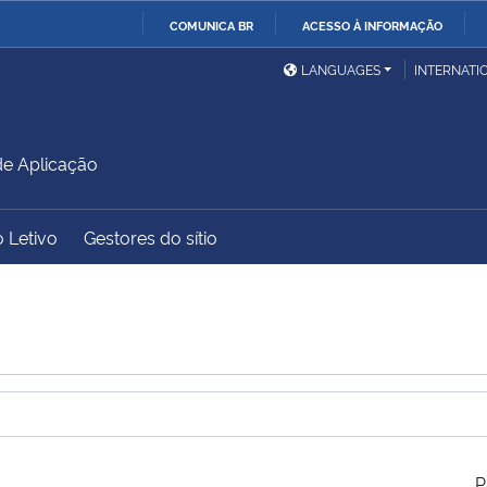
COMUNICA BR
ACESSO À INFORMAÇÃO
Ministério da Defesa
Ministério das Relações
Mini
IR
LANGUAGES
INTERNATI
Exteriores
PARA
O
Ministério da Cidadania
Ministério da Saúde
Mini
CONTEÚDO
de Aplicação
 Letivo
Gestores do sítio
Ministério do
Controladoria-Geral da
Mini
Desenvolvimento Regional
União
Famí
Hum
Advocacia-Geral da União
Banco Central do Brasil
Plan
P