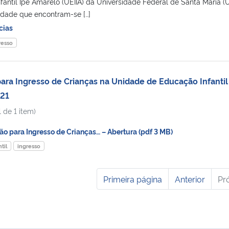
antil Ipê Amarelo (UEIIA) da Universidade Federal de Santa Maria 
dade que encontram-se […]
cias
resso
ra Ingresso de Crianças na Unidade de Educação Infantil
021
 de 1 item)
 para Ingresso de Crianças… – Abertura (pdf 3 MB)
til
ingresso
Primeira página
Anterior
Pr