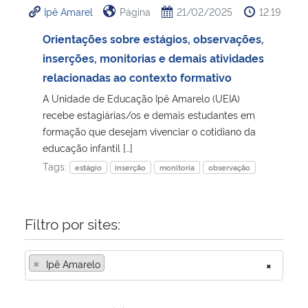
Ipê Amarel
Página
21/02/2025
12:19
Ministério da Cidadania
Orientações sobre estágios, observações,
Ministério da Saúde
inserções, monitorias e demais atividades
relacionadas ao contexto formativo
Ministério de Minas e Energia
A Unidade de Educação Ipê Amarelo (UEIA)
recebe estagiárias/os e demais estudantes em
Ministério da Ciência, Tecnologia, Inovações e Comunicações
formação que desejam vivenciar o cotidiano da
educação infantil […]
Ministério do Meio Ambiente
Tags:
estágio
inserção
monitoria
observação
Ministério do Turismo
Filtro por sites:
Ministério do Desenvolvimento Regional
×
Ipê Amarelo
×
Controladoria-Geral da União
Ministério da Mulher, da Família e dos Direitos Humanos