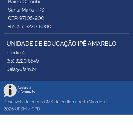
Bairro Camobi
Santa Maria - RS
CEP: 97105-900
+55 (55) 3220-8000
UNIDADE DE EDUCAÇÃO IPÊ AMARELO
Prédio 4
(55) 3220 8549
ueia@ufsm.br
Acesso à
Informação
Desenvolvido com o CMS de código aberto
Wordpress
2026
UFSM
/
CPD