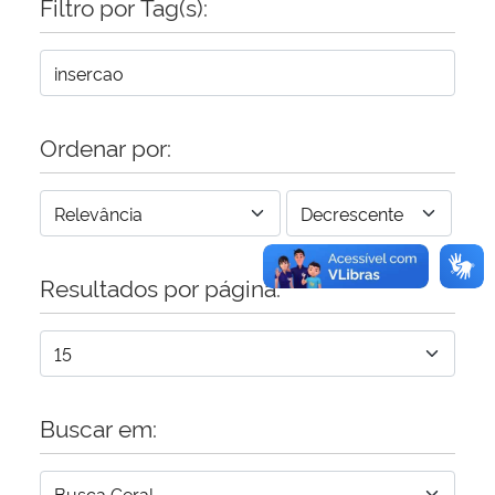
Filtro por Tag(s):
Secretaria-Geral
Secretaria de Governo
Ordenar por:
Gabinete de Segurança Institucional
Advocacia-Geral da União
Resultados por página:
Banco Central do Brasil
Planalto
Buscar em: