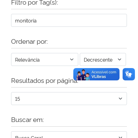
Filtro por Tag(s):
Secretaria-Geral
Secretaria de Governo
Ordenar por:
Gabinete de Segurança Institucional
Advocacia-Geral da União
Resultados por página:
Banco Central do Brasil
Planalto
Buscar em: