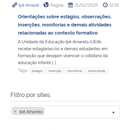
Ipê Amarel
Página
21/02/2025
12:19
Ministério da Cidadania
Orientações sobre estágios, observações,
Ministério da Saúde
inserções, monitorias e demais atividades
relacionadas ao contexto formativo
Ministério de Minas e Energia
A Unidade de Educação Ipê Amarelo (UEIA)
recebe estagiárias/os e demais estudantes em
Ministério da Ciência, Tecnologia, Inovações e Comunicações
formação que desejam vivenciar o cotidiano da
educação infantil […]
Ministério do Meio Ambiente
Tags:
estágio
inserção
monitoria
observação
Ministério do Turismo
Filtro por sites:
Ministério do Desenvolvimento Regional
×
Ipê Amarelo
×
Controladoria-Geral da União
Ministério da Mulher, da Família e dos Direitos Humanos