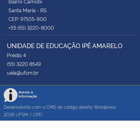
Bairro Camobi
Santa Maria - RS
CEP: 97105-900
+55 (55) 3220-8000
UNIDADE DE EDUCAÇÃO IPÊ AMARELO
Prédio 4
(55) 3220 8549
ueia@ufsm.br
Acesso à
Informação
Desenvolvido com o CMS de código aberto
Wordpress
2026
UFSM
/
CPD