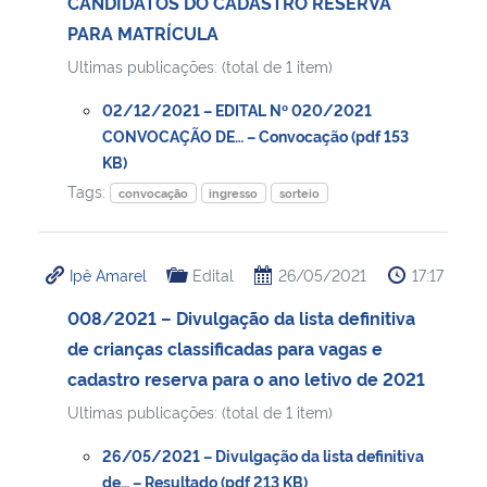
CANDIDATOS DO CADASTRO RESERVA
PARA MATRÍCULA
Secretaria-Geral
Ultimas publicações: (total de 1 item)
Secretaria de Governo
02/12/2021 – EDITAL Nº 020/2021
CONVOCAÇÃO DE… – Convocação (pdf 153
KB)
Gabinete de Segurança Institucional
Tags:
convocação
ingresso
sorteio
Advocacia-Geral da União
Ipê Amarel
Edital
26/05/2021
17:17
Banco Central do Brasil
008/2021 – Divulgação da lista definitiva
Planalto
de crianças classificadas para vagas e
cadastro reserva para o ano letivo de 2021
Ultimas publicações: (total de 1 item)
26/05/2021 – Divulgação da lista definitiva
de… – Resultado (pdf 213 KB)