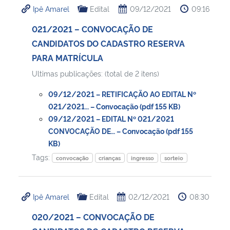
Ipê Amarel
Edital
09/12/2021
09:16
Ministério da Cidadania
021/2021 – CONVOCAÇÃO DE
Ministério da Saúde
CANDIDATOS DO CADASTRO RESERVA
PARA MATRÍCULA
Ministério de Minas e Energia
Ultimas publicações: (total de 2 itens)
Ministério da Ciência, Tecnologia, Inovações e Comunicações
09/12/2021 – RETIFICAÇÃO AO EDITAL Nº
021/2021… – Convocação (pdf 155 KB)
Ministério do Meio Ambiente
09/12/2021 – EDITAL Nº 021/2021
CONVOCAÇÃO DE… – Convocação (pdf 155
KB)
Ministério do Turismo
Tags:
convocação
crianças
ingresso
sorteio
Ministério do Desenvolvimento Regional
Ipê Amarel
Edital
02/12/2021
08:30
Controladoria-Geral da União
020/2021 – CONVOCAÇÃO DE
Ministério da Mulher, da Família e dos Direitos Humanos