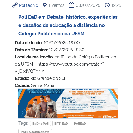
Politécnic
Eventos
03/07/2025
19:25
Ministério da Cidadania
Poli EaD em Debate: histórico, experiências
Ministério da Saúde
e desafios da educação a distância no
Colégio Politécnico da UFSM
Ministério de Minas e Energia
Data de Início:
10/07/2025 18:00
Data de Término:
10/07/2025 19:30
Ministério da Ciência, Tecnologia, Inovações e Comunicações
Local de realização:
YouTube do Colégio Politécnico
da UFSM – https://www.youtube.com/watch?
Ministério do Meio Ambiente
v=j0ix1VQTXNY
Estado:
Rio Grande do Sul
Ministério do Turismo
Cidade:
Santa Maria
Poli EaD em Debate: histórico, experiências e desafios da
Ministério do Desenvolvimento Regional
Controladoria-Geral da União
Tags:
EaDnoPoli
EPT-EaD
PoliEaD
Ministério da Mulher, da Família e dos Direitos Humanos
PoliEaDemDebate