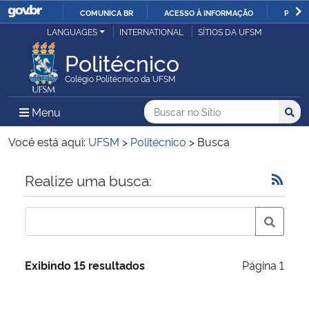
COMUNICA BR
ACESSO À INFORMAÇÃO
PARTI
Casa Civil
LANGUAGES
INTERNATIONAL
SÍTIOS DA UFSM
IR
PARA
Politécnico
Ministério da Justiça e Segurança Pública
O
Colégio Politécnico da UFSM
CONTEÚDO
Ministério da Defesa
Buscar no no Sítio
Busca
Busca:
Menu Principal do Sítio
Menu
Busc
Ministério das Relações Exteriores
Você está aqui:
UFSM
>
Politécnico
>
Busca
Ministério da Economia
Início do conteúdo
Realize uma busca:
Ministério da Infraestrutura
Ministério da Agricultura, Pecuária e Abastecimento
Exibindo 15 resultados
Página 1
Ministério da Educação