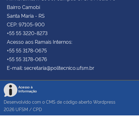
Bairro Camobi
Santa Maria - RS
CEP: 97105-900
+55 55 3220-8273
Acesso aos Ramais Internos:
+55 55 3178-0675
+55 55 3178-0676
E-mail: secretaria@politecnico.ufsm.br
Acesso à
Informação
Desenvolvido com o CMS de código aberto
Wordpress
2026
UFSM
/
CPD