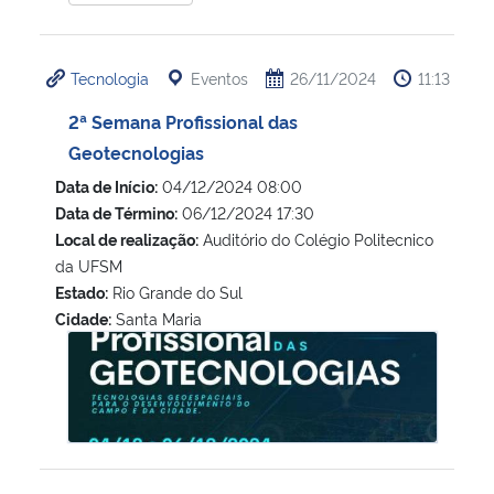
Secretaria-Geral
Tecnologia
Eventos
26/11/2024
11:13
Secretaria de Governo
2ª Semana Profissional das
Geotecnologias
Gabinete de Segurança Institucional
Data de Início:
04/12/2024 08:00
Data de Término:
06/12/2024 17:30
Advocacia-Geral da União
Local de realização:
Auditório do Colégio Politecnico
da UFSM
Banco Central do Brasil
Estado:
Rio Grande do Sul
Cidade:
Santa Maria
2ª Semana Profissional das Geotecnologias
Planalto