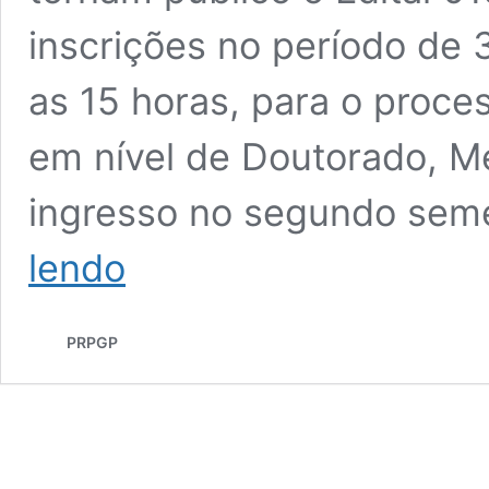
inscrições no período de 3
as 15 horas, para o proce
em nível de Doutorado, Me
ingresso no segundo seme
Divulgação
lendo
do
Edital
019/2021/PRPGP/UFSM
PRPGP
–
Processo
Seletivo
da
Pós-
graduação
presencial,