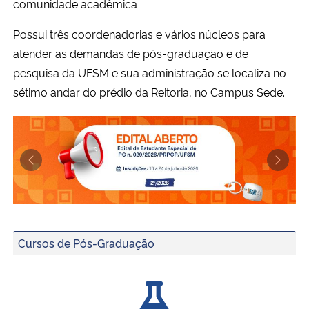
comunidade acadêmica
Ministério da Cidadania
Possui três coordenadorias e vários núcleos para
Ministério da Saúde
atender as demandas de pós-graduação e de
pesquisa da UFSM e sua administração se
localiza no
Ministério de Minas e Energia
sétimo andar do prédio da Reitoria, no Campus Sede.
Ministério da Ciência, Tecnologia, Inovações e Comunicações
Ministério do Meio Ambiente
Previous
Next
Ministério do Turismo
UFSM promove nova edição do Prêmio Tese – Edição 20
Publicação do Edital de Estudante Especial n. 029/2026
Ministério do Desenvolvimento Regional
Cursos de Pós-Graduação
UFSM oferece bolsas de iniciação científica para alunos 
Controladoria-Geral da União
Ministério da Mulher, da Família e dos Direitos Humanos