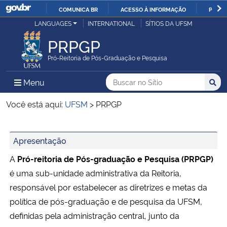
COMUNICA BR
ACESSO À INFORMAÇÃO
PARTI
Casa Civil
LANGUAGES
INTERNATIONAL
SÍTIOS DA UFSM
IR
PARA
PRPGP
Ministério da Justiça e Segurança Pública
O
Pró-Reitoria de Pós-Graduação e Pesquisa
CONTEÚDO
Ministério da Defesa
Buscar no no Sítio
Busca
Busca:
Menu Principal do Sítio
Menu
Busc
Ministério das Relações Exteriores
Você está aqui:
UFSM
>
PRPGP
Ministério da Economia
Início do conteúdo
Apresentação
Ministério da Infraestrutura
A
Pró-reitoria de Pós-graduação e Pesquisa (PRPGP)
é uma sub-unidade administrativa da Reitoria,
Ministério da Agricultura, Pecuária e Abastecimento
responsável por estabelecer as diretrizes e metas da
política de pós-graduação e de pesquisa da UFSM,
Ministério da Educação
definidas pela administração central, junto da