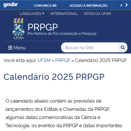
COMUNICA BR
ACESSO À INFORMAÇÃO
PARTI
Casa Civil
LANGUAGES
INTERNATIONAL
SÍTIOS DA UFSM
IR
PARA
PRPGP
Ministério da Justiça e Segurança Pública
O
Pró-Reitoria de Pós-Graduação e Pesquisa
CONTEÚDO
Ministério da Defesa
Buscar no no Sítio
Busca
Busca:
Menu Principal do Sítio
Menu
Busc
Ministério das Relações Exteriores
Você está aqui:
UFSM
>
PRPGP
>
Calendário 2025 PRPGP
Calendário 2025 PRPGP
Ministério da Economia
Início do conteúdo
Ministério da Infraestrutura
O calendário abaixo contém as previsões de
Ministério da Agricultura, Pecuária e Abastecimento
lançamentos dos Editais e Chamadas da PRPGP,
algumas datas comemorativas da Ciência e
Ministério da Educação
Tecnologia, os eventos da PRPGP e datas importantes