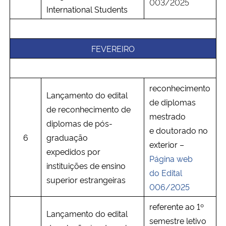
003/2025
International Students
Secretaria-Geral
FEVEREIRO
Secretaria de Governo
Gabinete de Segurança Institucional
reconhecimento
Lançamento do edital
de diplomas
Advocacia-Geral da União
de reconhecimento de
mestrado
diplomas de pós-
e doutorado no
Banco Central do Brasil
6
graduação
exterior –
expedidos por
Planalto
Página web
instituições de ensino
do Edital
superior estrangeiras
006/2025
referente ao 1º
Lançamento do edital
semestre letivo