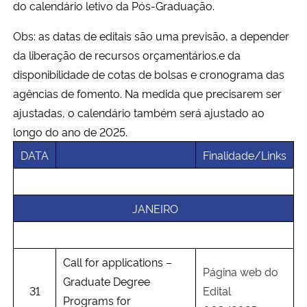
do calendário letivo da Pós-Graduação.
Ministério da Cidadania
Obs: as datas de editais são uma previsão, a depender
Ministério da Saúde
da liberação de recursos orçamentários.e da
disponibilidade de cotas de bolsas e cronograma das
Ministério de Minas e Energia
agências de fomento. Na medida que precisarem ser
ajustadas, o calendário também será ajustado ao
Ministério da Ciência, Tecnologia, Inovações e Comunicações
longo do ano de 2025.
DATA
Finalidade/Links
Ministério do Meio Ambiente
Ministério do Turismo
JANEIRO
Ministério do Desenvolvimento Regional
Call for applications –
Controladoria-Geral da União
Página web do
Graduate Degree
31
Edital
Programs for
Ministério da Mulher, da Família e dos Direitos Humanos