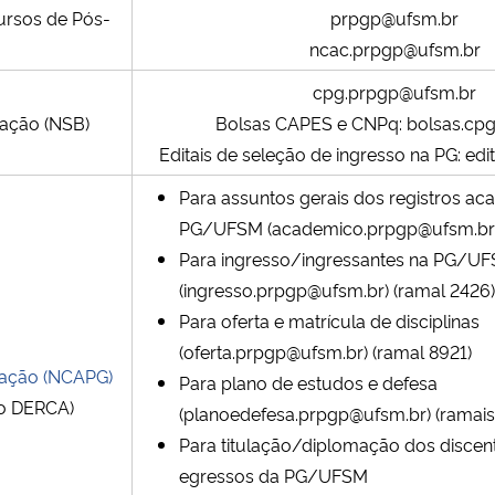
rsos de Pós-
prpgp@ufsm.br
ncac.prpgp@ufsm.br
cpg.prpgp@ufsm.br
uação
(NSB)
Bolsas CAPES e CNPq: bolsas.cp
Editais de seleção de ingresso na PG: ed
Para assuntos gerais dos registros a
PG/UFSM (academico.prpgp@ufsm.br
Para ingresso/ingressantes na PG/U
(ingresso.prpgp@ufsm.br) (ramal 2426)
Para oferta e matrícula de disciplinas
(oferta.prpgp@ufsm.br)
(ramal 8921)
uação (NCAPG)
Para plano de estudos e defesa
go DERCA)
(planoedefesa.prpgp@ufsm.br)
(ramais
Para titulação/diplomação dos discen
egressos da PG/UFSM