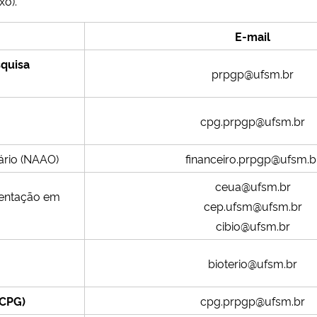
xo).
E-mail
squisa
prpgp@ufsm.br
cpg.prpgp@ufsm.br
ário (NAAO)
financeiro.prpgp@ufsm.b
ceua@ufsm.br
mentação em
cep.ufsm@ufsm.br
cibio@ufsm.br
bioterio@ufsm.br
(CPG)
cpg.prpgp@ufsm.br