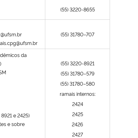
(55)
3220-8655
g@ufsm.br
(55)
31780–707
itais.cpg@ufsm.br
cadêmicos da
(55)
3220-8921
)
FSM
(55) 31780–579
(55) 31780–580
ramais internos:
2424
2425
 8921 e 2425)
tes e sobre
2426
2427