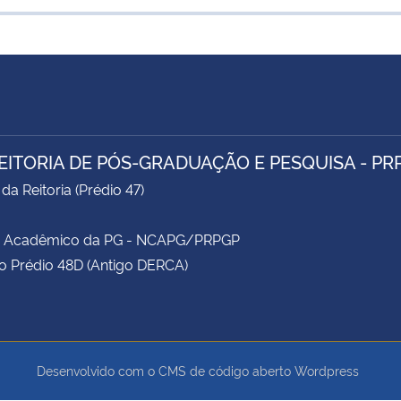
EITORIA DE PÓS-GRADUAÇÃO E PESQUISA - PR
da Reitoria (Prédio 47)
e Acadêmico da PG - NCAPG/PRPGP
o Prédio 48D (Antigo DERCA)
Desenvolvido com o CMS de código aberto
Wordpress