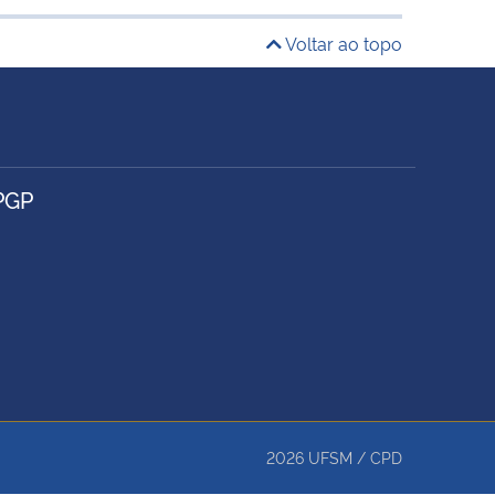
Voltar ao topo
PGP
2026
UFSM
/
CPD