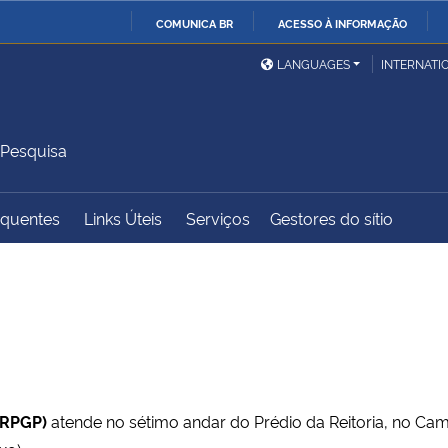
COMUNICA BR
ACESSO À INFORMAÇÃO
Ministério da Defesa
Ministério das Relações
Mini
IR
LANGUAGES
INTERNATI
Exteriores
PARA
O
Ministério da Cidadania
Ministério da Saúde
Mini
CONTEÚDO
 Pesquisa
equentes
Links Úteis
Serviços
Gestores do sítio
Ministério do
Controladoria-Geral da
Mini
Desenvolvimento Regional
União
Famí
Hum
Advocacia-Geral da União
Banco Central do Brasil
Plan
RPGP)
atende no sétimo andar do Prédio da Reitoria, no C