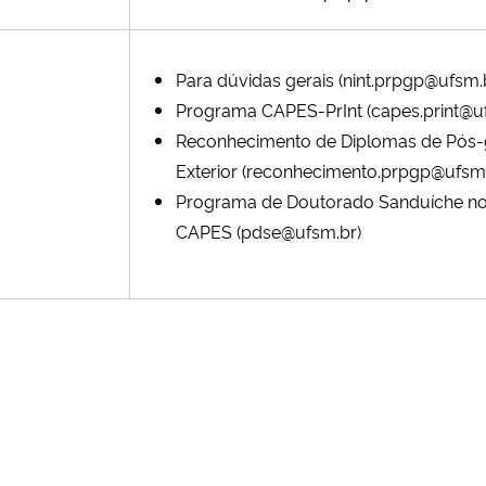
Para dúvidas gerais
(nint.prpgp@ufsm.
Programa CAPES-PrInt
(capes.print@u
Reconhecimento de Diplomas de Pós
Exterior
(reconhecimento.prpgp@ufsm.
Programa de Doutorado Sanduíche no
CAPES (pdse@ufsm.br)