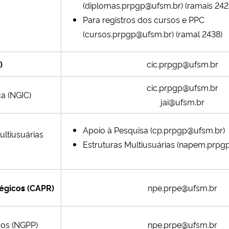
(diplomas.prpgp@ufsm.br)
(ramais 242
Para registros dos cursos e PPC
(cursos.prpgp@ufsm.br)
(ramal 2438)
)
cic.prpgp@ufsm.br
cic.prpgp@ufsm.br
ca (NGIC)
jai@ufsm.br
Apoio à Pesquisa (cp.prpgp@ufsm.br)
ultiusuárias
Estruturas Multiusuárias (napem.prpg
égico
s
(CAPR)
npe.prpe@ufsm.br
cos
(NGPP)
npe.prpe@ufsm.br