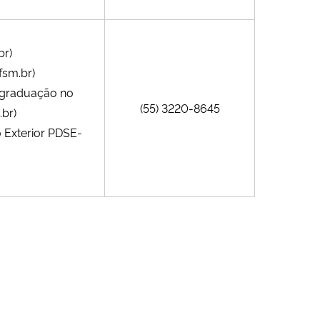
br)
fsm.br)
-graduação no
(55) 3220-8645
br)
 Exterior PDSE-