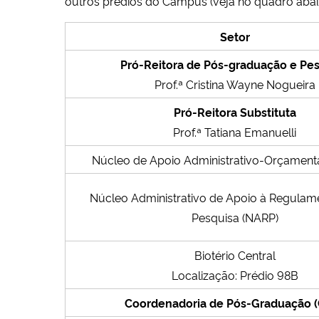
outros prédios do Campus (veja no quadro abai
Setor
Pró-Reitora de Pós-graduação e Pe
Prof.ª Cristina Wayne Nogueira
Pró-Reitora Substituta
Prof.ª Tatiana Emanuelli
Núcleo de Apoio Administrativo-Orçament
Núcleo Administrativo de Apoio à Regula
Pesquisa (NARP)
Biotério Central
Localização: Prédio 98B
Coordenadoria de Pós-Graduação 