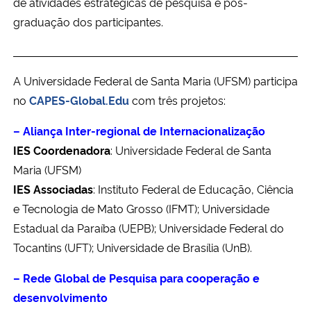
de atividades estratégicas de pesquisa e pós-
Ministério da Cidadania
graduação dos participantes.
Ministério da Saúde
A Universidade Federal de Santa Maria (UFSM) participa
Ministério de Minas e Energia
no
CAPES-
Global.Edu
com três projetos:
Ministério da Ciência, Tecnologia, Inovações e Comunicações
–
Aliança Inter-regional de Internacionalização
IES
Coordenadora
: Universidade Federal de Santa
Ministério do Meio Ambiente
Maria (UFSM)
IES Associadas
: Instituto Federal de Educação, Ciência
Ministério do Turismo
e Tecnologia de Mato Grosso (IFMT); Universidade
Estadual da Paraíba (UEPB); Universidade Federal do
Ministério do Desenvolvimento Regional
Tocantins (UFT); Universidade de Brasília (UnB).
Controladoria-Geral da União
– Rede Global de Pesquisa para cooperação e
desenvolvimento
Ministério da Mulher, da Família e dos Direitos Humanos