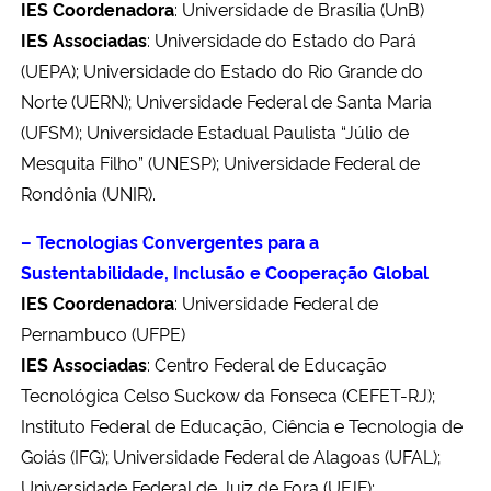
IES
Coordenadora
: Universidade de Brasília (UnB)
IES Associadas
: Universidade do Estado do Pará
Secretaria-Geral
(UEPA); Universidade do Estado do Rio Grande do
Norte (UERN); Universidade Federal de Santa Maria
Secretaria de Governo
(UFSM); Universidade Estadual Paulista “Júlio de
Mesquita Filho” (UNESP); Universidade Federal de
Gabinete de Segurança Institucional
Rondônia (UNIR).
Advocacia-Geral da União
– Tecnologias Convergentes para a
Sustentabilidade, Inclusão e Cooperação Global
Banco Central do Brasil
IES
Coordenadora
: Universidade Federal de
Pernambuco (UFPE)
Planalto
IES Associadas
: Centro Federal de Educação
Tecnológica Celso Suckow da Fonseca (CEFET-RJ);
Instituto Federal de Educação, Ciência e Tecnologia de
Goiás (IFG); Universidade Federal de Alagoas (UFAL);
Universidade Federal de Juiz de Fora (UFJF);