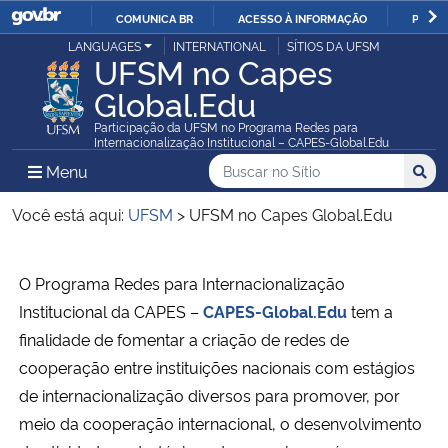
COMUNICA BR
ACESSO À INFORMAÇÃO
PARTI
Casa Civil
LANGUAGES
INTERNATIONAL
SÍTIOS DA UFSM
IR
UFSM no Capes
PARA
Global.Edu
Ministério da Justiça e Segurança Pública
O
Participação da UFSM no Programa Redes para
CONTEÚDO
Internacionalização Institucional – CAPES-Global.Edu
Ministério da Defesa
Buscar no no Sítio
Busca
Busca:
Menu Principal do Sítio
Menu
Busc
Ministério das Relações Exteriores
Você está aqui:
UFSM
>
UFSM no Capes Global.Edu
Ministério da Economia
Início do conteúdo
O Programa Redes para Internacionalização
Ministério da Infraestrutura
Institucional da CAPES –
CAPES-
Global.Edu
tem a
finalidade de fomentar a criação de redes de
Ministério da Agricultura, Pecuária e Abastecimento
cooperação entre instituições nacionais com estágios
de internacionalização diversos para promover, por
Ministério da Educação
meio da cooperação internacional, o desenvolvimento