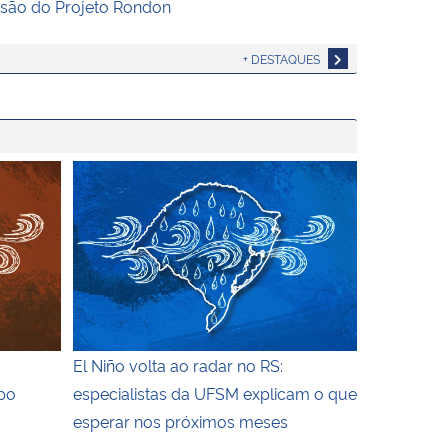
são do Projeto Rondon
+ DESTAQUES
centro, o contorno do mapa do Rio Grande do Sul é represe
o vermelho escuro e traços brancos formando o mapa do RS
El Niño volta ao radar no RS: especialistas da U
El Niño volta ao radar no RS:
po
especialistas da UFSM explicam o que
esperar nos próximos meses