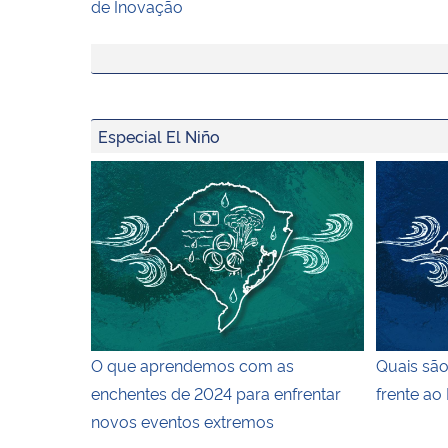
de Inovação
Especial El Niño
Ilustração colorida na horizontal que exibe um
Quais são
O que aprendemos com as
Quais são
enchentes de 2024 para enfrentar
frente ao 
novos eventos extremos