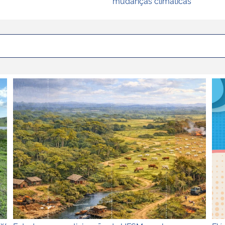
mudanças climáticas
utiliza drones e IA para monitorar a qualidade da água
Estudo com participação da UFSM revela como transfor
Flú