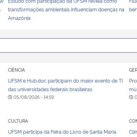
FW
Estudo com participação da UFSM revela como
Flú
a
transformações ambientais influenciam doenças na
ben
Amazônia
CIÊNCIA
GE
UFSM e Hub.doc participam do maior evento de TI
Pro
das universidades federais brasileiras
mús
05/08/2026 - 14:59
0
CULTURA
CO
UFSM participa da Feira do Livro de Santa Maria
Clí