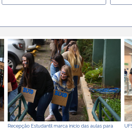
 de Inovação
Fotografia colorida na horizontal de uma atividade de i
Fot
Recepção Estudantil marca início das aulas para
UFS