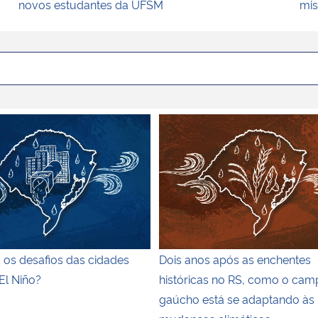
novos estudantes da UFSM
mis
 desenho digital sobre fundo em tons de verde-azulado. No 
 os desafios das cidades frente ao El Niño?
Ilustração colorida com fund
 os desafios das cidades
Dois anos após as enchentes
El Niño?
históricas no RS, como o cam
gaúcho está se adaptando às