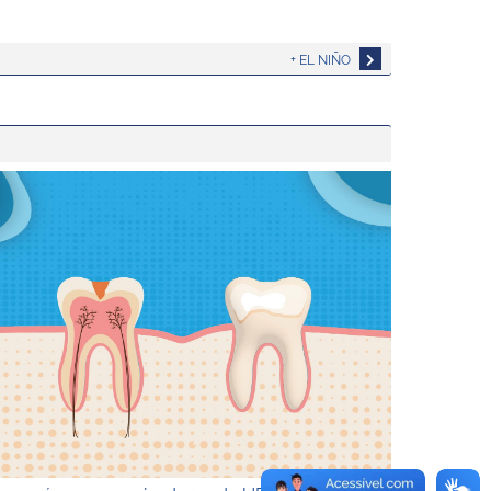
+ EL NIÑO
mações ambientais influenciam doenças na Amazônia
or na água: pesquisadores da UFSM explicam benefícios, r