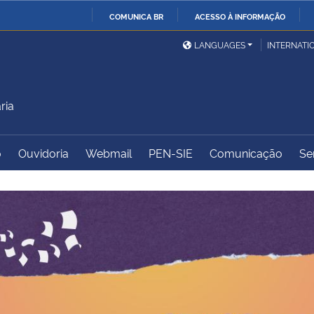
COMUNICA BR
ACESSO À INFORMAÇÃO
Ministério da Defesa
Ministério das Relações
Mini
IR
LANGUAGES
INTERNATI
Exteriores
PARA
O
Ministério da Cidadania
Ministério da Saúde
Mini
CONTEÚDO
ria
o
Ouvidoria
Webmail
PEN-SIE
Comunicação
Se
Ministério do
Controladoria-Geral da
Mini
Desenvolvimento Regional
União
Famí
Hum
Advocacia-Geral da União
Banco Central do Brasil
Plan