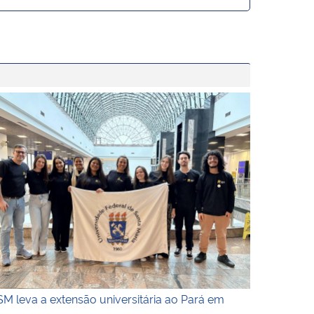
ntegração entre calouros da UFSM. Em primeiro plano, um gru
ografia colorida na horizontal da equipe da UFSM na chegad
M leva a extensão universitária ao Pará em