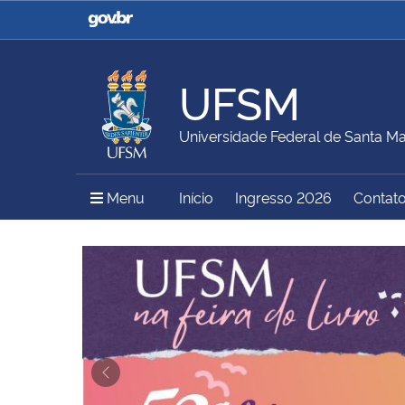
Casa Civil
Ministério da Justiça e
Segurança Pública
UFSM
Ministério da Agricultura,
Ministério da Educação
Universidade Federal de Santa Ma
Pecuária e Abastecimento
Menu Principal do Sítio
Menu
Início
Ingresso 2026
Contat
Ministério do Meio Ambiente
Ministério do Turismo
Início do conteúdo
Secretaria de Governo
Gabinete de Segurança
Institucional
Previous