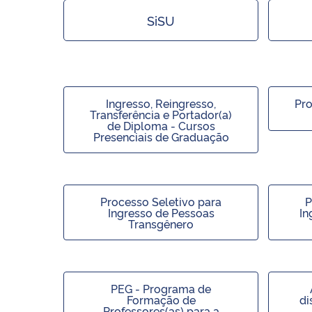
SiSU
Ingresso, Reingresso,
Pro
Transferência e Portador(a)
de Diploma - Cursos
Presenciais de Graduação
Processo Seletivo para
P
Ingresso de Pessoas
In
Transgênero
PEG - Programa de
Formação de
di
Professores(as) para a