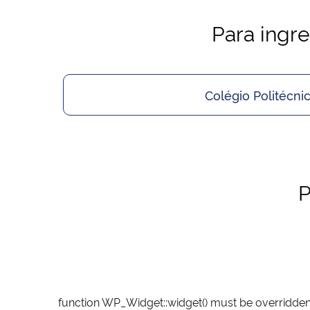
Para ingr
Colégio Politécni
P
function WP_Widget::widget() must be overridden 