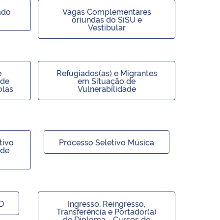
ado
Vagas Complementares
oriundas do SiSU e
Vestibular
e
Refugiados(as) e Migrantes
 de
em Situação de
las
Vulnerabilidade
tivo
Processo Seletivo Música
 de
D
Ingresso, Reingresso,
Transferência e Portador(a)
de Diploma - Cursos de