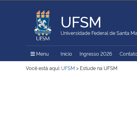
UFSM
Universidade Federal de Santa Ma
Menu Principal do Sítio
Menu
Início
Ingresso 2026
Contat
Você está aqui:
UFSM
>
Estude na UFSM
Início do conteúdo