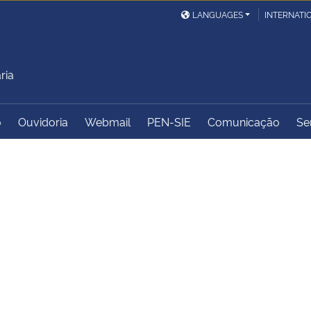
LANGUAGES
INTERNATI
ria
o
Ouvidoria
Webmail
PEN-SIE
Comunicação
Se