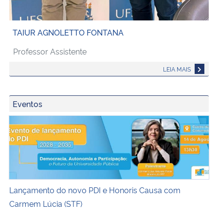
TAIUR AGNOLETTO FONTANA
Professor Assistente
VALÉRIA FALCÃO MÜLLER PINHEIRO
LEIA MAIS
TAIUR AGNOLETTO FONTANA
MARIZA DE ALMEIDA DEVENS
Eventos
EMANUEL MARQUES QUEIROGA
Banner web evento ministra carmen lúcia - 14/08 às 13h3
TÁSSIA APARECIDA GERVASONI
Lançamento do novo PDI e Honoris Causa com
Carmem Lúcia (STF)