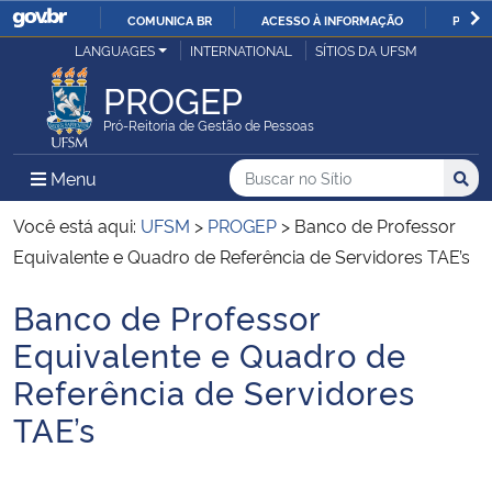
COMUNICA BR
ACESSO À INFORMAÇÃO
PARTI
Casa Civil
LANGUAGES
INTERNATIONAL
SÍTIOS DA UFSM
IR
PARA
PROGEP
Ministério da Justiça e Segurança Pública
O
Pró-Reitoria de Gestão de Pessoas
CONTEÚDO
Ministério da Defesa
Buscar no no Sítio
Busca
Busca:
Menu Principal do Sítio
Menu
Busc
Ministério das Relações Exteriores
Você está aqui:
UFSM
>
PROGEP
>
Banco de Professor
Equivalente e Quadro de Referência de Servidores TAE’s
Ministério da Economia
Banco de Professor
Início do conteúdo
Ministério da Infraestrutura
Equivalente e Quadro de
Referência de Servidores
Ministério da Agricultura, Pecuária e Abastecimento
TAE’s
Ministério da Educação