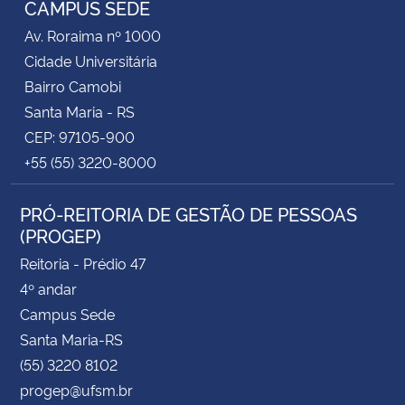
CAMPUS SEDE
Av. Roraima nº 1000
Secretaria-Geral
Cidade Universitária
Bairro Camobi
Secretaria de Governo
Santa Maria - RS
CEP: 97105-900
Gabinete de Segurança Institucional
+55 (55) 3220-8000
Advocacia-Geral da União
PRÓ-REITORIA DE GESTÃO DE PESSOAS
(PROGEP)
Banco Central do Brasil
Reitoria - Prédio 47
Planalto
4º andar
Campus Sede
Santa Maria-RS
(55) 3220 8102
progep@ufsm.br