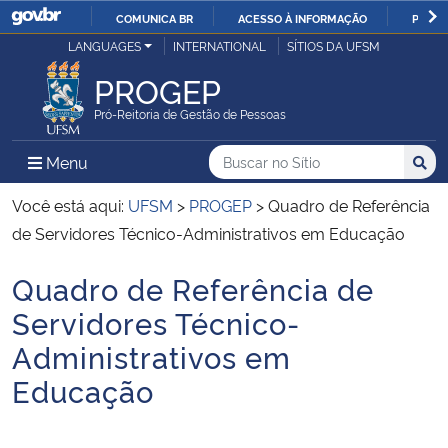
COMUNICA BR
ACESSO À INFORMAÇÃO
PARTI
Casa Civil
LANGUAGES
INTERNATIONAL
SÍTIOS DA UFSM
IR
PARA
PROGEP
Ministério da Justiça e Segurança Pública
O
Pró-Reitoria de Gestão de Pessoas
CONTEÚDO
Ministério da Defesa
Buscar no no Sítio
Busca
Busca:
Menu Principal do Sítio
Menu
Busc
Ministério das Relações Exteriores
Você está aqui:
UFSM
>
PROGEP
>
Quadro de Referência
de Servidores Técnico-Administrativos em Educação
Ministério da Economia
Quadro de Referência de
Início do conteúdo
Ministério da Infraestrutura
Servidores Técnico-
Administrativos em
Ministério da Agricultura, Pecuária e Abastecimento
Educação
Ministério da Educação