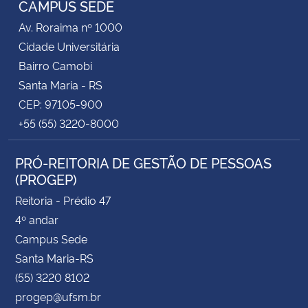
CAMPUS SEDE
Av. Roraima nº 1000
Secretaria-Geral
Cidade Universitária
Bairro Camobi
Secretaria de Governo
Santa Maria - RS
CEP: 97105-900
Gabinete de Segurança Institucional
+55 (55) 3220-8000
Advocacia-Geral da União
PRÓ-REITORIA DE GESTÃO DE PESSOAS
(PROGEP)
Banco Central do Brasil
Reitoria - Prédio 47
Planalto
4º andar
Campus Sede
Santa Maria-RS
(55) 3220 8102
progep@ufsm.br