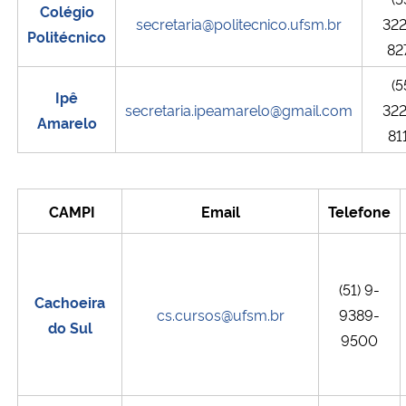
Colégio
secretaria@politecnico.ufsm.br
32
Politécnico
82
(5
Ipê
secretaria.ipeamarelo@gmail.com
32
Amarelo
81
CAMPI
Email
Telefone
(51) 9-
Cachoeira
cs.cursos@ufsm.br
9389-
do Sul
9500