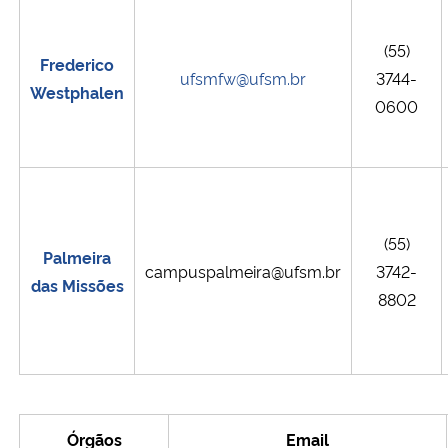
(55)
Frederico
ufsmfw@ufsm.br
3744-
Westphalen
0600
(55)
Palmeira
campuspalmeira@ufsm.br
3742-
das Missões
8802
Órgãos
Email