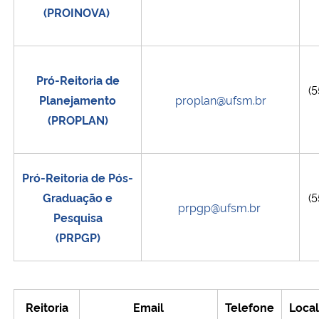
(PROINOVA)
Pró-Reitoria de
(5
Planejamento
proplan@ufsm.br
(PROPLAN)
Pró-Reitoria de Pós-
Graduação e
(5
prpgp@ufsm.br
Pesquisa
(PRPGP)
Reitoria
Email
Telefone
Local