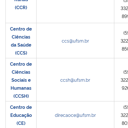
(CCR)
33
Secretaria-Geral
89
Centro de
Secretaria de Governo
(5
Ciências
ccs@ufsm.br
32
Gabinete de Segurança Institucional
da Saúde
85
(CCS)
Advocacia-Geral da União
Centro de
Ciências
(5
Banco Central do Brasil
Sociais e
ccsh@ufsm.br
32
Humanas
92
Planalto
(CCSH)
Centro de
(5
Educação
direcaoce@ufsm.br
32
(CE)
80