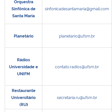
Orquestra
Sinfônica de
sinfonicadesantamaria@gmail.com
Santa Maria
Planetário
planetario@ufsm.br
Rádios
Universidade e
contato.radios@ufsm.br
UNIFM
Restaurante
Universitário
secretaria.ru@ufsm.br
(RU
)