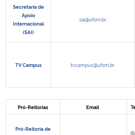
Secretaria de
Apoio
sai@ufsm.br
Internacional
(SAI)
TV Campus
tvcampus@ufsm.br
Pró-Reitorias
Email
T
Pró-Reitoria de
(5