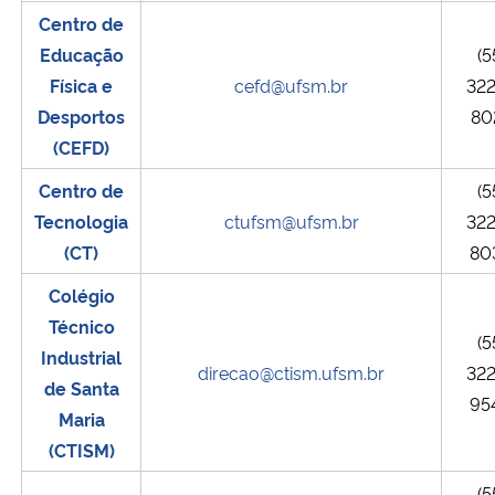
Centro de
Educação
(5
Física e
cefd@ufsm.br
32
Desportos
80
(CEFD)
Centro de
(5
Tecnologia
ctufsm@ufsm.br
32
(CT)
80
Colégio
Técnico
(5
Industrial
direcao@ctism.ufsm.br
32
de Santa
95
Maria
(CTISM)
(5