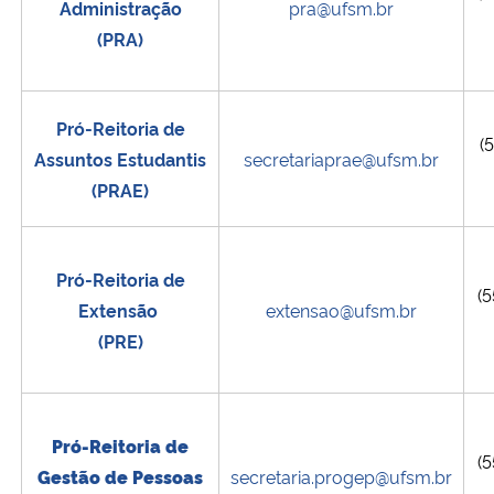
Administração
pra@ufsm.br
(PRA)
Pró-Reitoria de
(5
Assuntos Estudantis
secretariaprae@ufsm.br
(PRAE)
Pró-Reitoria de
(5
Extensão
extensao@ufsm.br
(PRE)
Pró-Reitoria de
(5
Gestão de Pessoas
secretaria.progep@ufsm.br