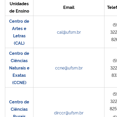
Unidades
Ministério da Cidadania
Email
Tele
de Ensino
Ministério da Saúde
Centro de
(5
Artes e
cal@ufsm.br
32
Ministério de Minas e Energia
Letras
82
(CAL)
Ministério da Ciência, Tecnologia, Inovações e Comunicações
Centro de
Ciências
(5
Ministério do Meio Ambiente
Naturais e
ccne@ufsm.br
32
Ministério do Turismo
Exatas
83
(CCNE)
Ministério do Desenvolvimento Regional
(5
32
Centro de
Controladoria-Geral da União
825
Ciências
dirccr@ufsm.br
Ministério da Mulher, da Família e dos Direitos Humanos
Rurais
(5