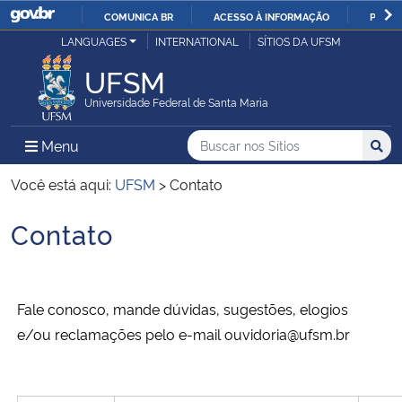
COMUNICA BR
ACESSO À INFORMAÇÃO
PARTI
Casa Civil
LANGUAGES
INTERNATIONAL
SÍTIOS DA UFSM
IR
PARA
UFSM
Ministério da Justiça e Segurança Pública
O
Universidade Federal de Santa Maria
CONTEÚDO
Ministério da Defesa
Buscar no nos Sítios
Busca
Busca:
Menu Principal do Sítio
Menu
Busc
Ministério das Relações Exteriores
Você está aqui:
UFSM
>
Contato
Contato
Ministério da Economia
Início do conteúdo
Ministério da Infraestrutura
Fale conosco, mande dúvidas, sugestões, elogios
Ministério da Agricultura, Pecuária e Abastecimento
e/ou reclamações pelo e-mail ouvidoria@ufsm.br
Ministério da Educação