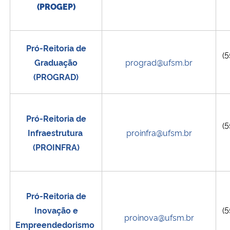
(PROGEP)
Pró-Reitoria de
(5
Graduação
prograd@ufsm.br
(PROGRAD)
Pró-Reitoria de
(5
Infraestrutura
proinfra@ufsm.br
(PROINFRA)
Pró-Reitoria de
Inovação e
(5
proinova@ufsm.br
Empreendedorismo