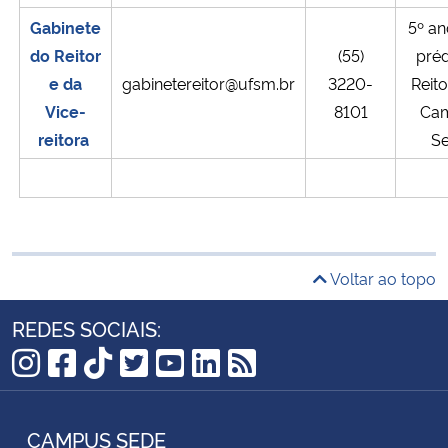
Gabinete
5º an
do Reitor
(55)
préd
e da
gabinetereitor@ufsm.br
3220-
Reito
Vice-
8101
Ca
reitora
Se
Voltar ao topo
REDES SOCIAIS:
Instagram
Facebook
TikTok
Twitter
YouTube
LinkedIn
RSS
CAMPUS SEDE