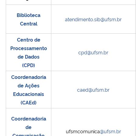
Biblioteca
atendimento.sib@ufsm.br
Central
Centro de
Processamento
cpd@ufsm.br
de Dados
(CPD)
Coordenadoria
de Ações
caed@ufsm.br
Educacionais
(CAEd)
Coordenadoria
de
ufsmcomunica
@ufsm.br
Comunicação